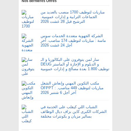
Nos dernières Offres
مباريات لتوظيف 1700 منصب بالعديد من
الجماعات الترابية و إدارات عمومية.
الترشيح قبل 28 غشت 2026
الشركة الجهوية متعددة الخدمات سوس
ماسة : مباريات لتوظيف 174 مناصب. آخر
أجل 24 غشت 2026
سار لمن يتوفرون على البكالوريا و الـ
DEUG و الدبلوم و الإجازة أو الماستر
توظيف 1.800 بعدة مصالح و إدارات عمومية
مكتب التكوين المهني وإنعاش الشغل
OFPPT : مباريات لتوظيف 449 مناصب.
آخر أجل 6 شتنبر 2026
الشباب اللي كيقلب على الخدمة في
الشركات الكبرى كاين بزاف ديال الوظائف
بسالير مزيان و بكونترات مختلفة