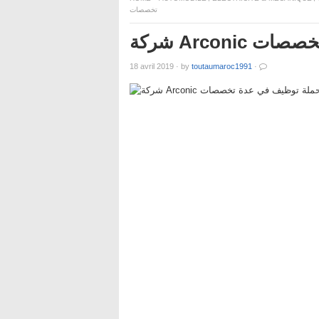
تخصصات
شركة Arco
18 avril 2019
·
by
toutaumaroc1991
·