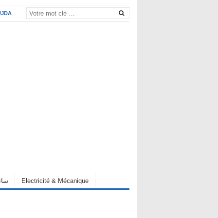
UJDA
eur سائق
Electricité & Mécanique