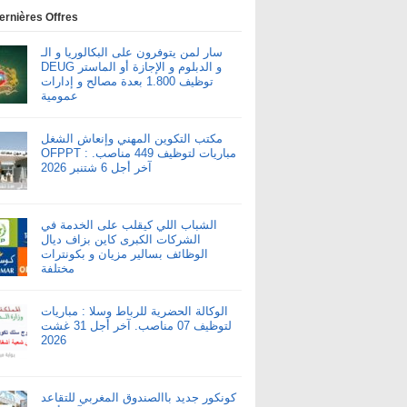
ernières Offres
سار لمن يتوفرون على البكالوريا و الـ
DEUG و الدبلوم و الإجازة أو الماستر
توظيف 1.800 بعدة مصالح و إدارات
عمومية
مكتب التكوين المهني وإنعاش الشغل
OFPPT : مباريات لتوظيف 449 مناصب.
آخر أجل 6 شتنبر 2026
الشباب اللي كيقلب على الخدمة في
الشركات الكبرى كاين بزاف ديال
الوظائف بسالير مزيان و بكونترات
مختلفة
الوكالة الحضرية للرباط وسلا : مباريات
لتوظيف 07 مناصب. آخر أجل 31 غشت
2026
كونكور جديد باالصندوق المغربي للتقاعد