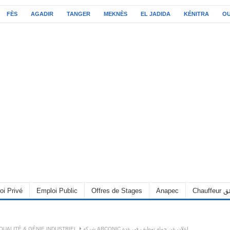
FÈS
AGADIR
TANGER
MEKNÈS
EL JADIDA
KÉNITRA
O
oi Privé
Emploi Public
Offres de Stages
Anapec
Chauff
QUALITÉ & GÉNIE INDUSTRIEL
شركة ARCONIC إعلان عن حملة توظيف في عدة