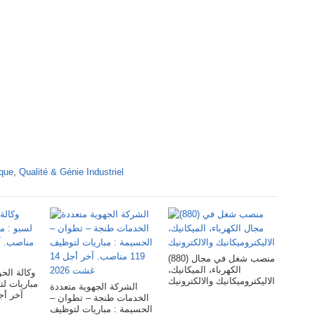
ique
,
Qualité & Génie Industriel
(880) منصب شغل في مجال
الكهرباء، الميكانيك،
وكالة ا :
الاليكتروميكانيك والالكترونيك
الشركة الجهوية متعددة
آخر أجل 28 غش
الخدمات طنجة – تطوان –
الحسيمة : مباريات لتوظيف