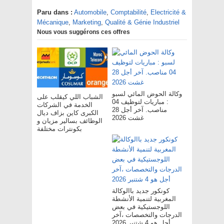
Paru dans :
Automobile
,
Comptabilité
,
Electricité &
Mécanique
,
Marketing
,
Qualité & Génie Industriel
Nous vous suggérons ces offres
وكالة الحوض المائي لسبو
الشباب اللي كيقلب على
: مباريات لتوظيف 04
الخدمة في الشركات
مناصب. آخر أجل 28
الكبرى كاين بزاف ديال
غشت 2026
الوظائف بسالير مزيان و
بكونترات مختلفة
كونكور جديد باالوكالة
المغربية لتنمية الأنشطة
اللوجستيكية في بعض
الدرجات والتخصصات ،آخر
أجل هو 4 شتنبر 2026