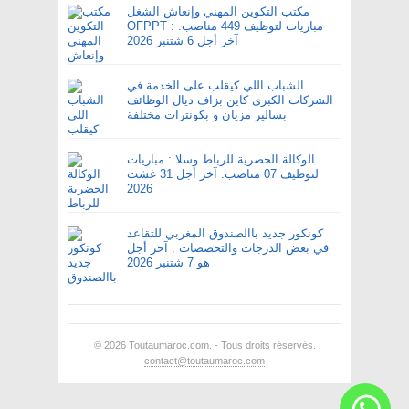
مكتب التكوين المهني وإنعاش الشغل
OFPPT : مباريات لتوظيف 449 مناصب.
آخر أجل 6 شتنبر 2026
الشباب اللي كيقلب على الخدمة في
الشركات الكبرى كاين بزاف ديال الوظائف
بسالير مزيان و بكونترات مختلفة
الوكالة الحضرية للرباط وسلا : مباريات
لتوظيف 07 مناصب. آخر أجل 31 غشت
2026
كونكور جديد باالصندوق المغربي للتقاعد
في بعض الدرجات والتخصصات . آخر أجل
هو 7 شتنبر 2026
© 2026
Toutaumaroc.com
. - Tous droits réservés.
contact@toutaumaroc.com