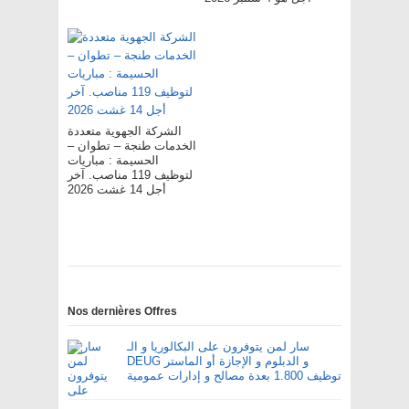
الشركة الجهوية متعددة
الخدمات طنجة – تطوان –
الحسيمة : مباريات
لتوظيف 119 مناصب. آخر
أجل 14 غشت 2026
Nos dernières Offres
سار لمن يتوفرون على البكالوريا و الـ
DEUG و الدبلوم و الإجازة أو الماستر
توظيف 1.800 بعدة مصالح و إدارات عمومية