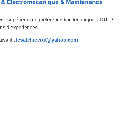
& Électromécanique & Maintenance – أهم اعلانات
ens supérieurs de préférence bac technique + DUT /
ns d’experiences.
uivant :
lesatel.recrut@yahoo.com