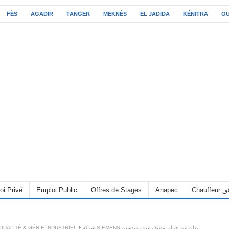
FÈS
AGADIR
TANGER
MEKNÈS
EL JADIDA
KÉNITRA
O
oi Privé
Emploi Public
Offres de Stages
Anapec
Chauff
QUALITÉ & GÉNIE INDUSTRIEL
شركة SIEMENS تعلن عن حملة توظيف عدة مهندسين