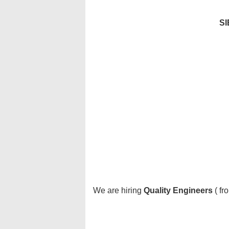
S
We are hiring
Quality Engineers
( fr