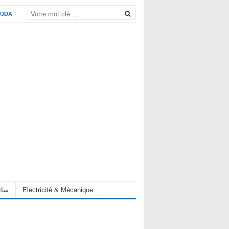
UJDA
eur سائق
Electricité & Mécanique