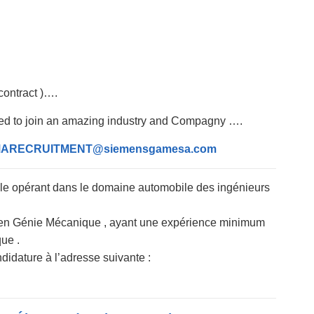
 contract )….
xited to join an amazing industry and Compagny ….
ARECRUITMENT@siemensgamesa.com
ale opérant dans le domaine automobile des ingénieurs
en Génie Mécanique , ayant une expérience minimum
ue .
idature à l’adresse suivante :