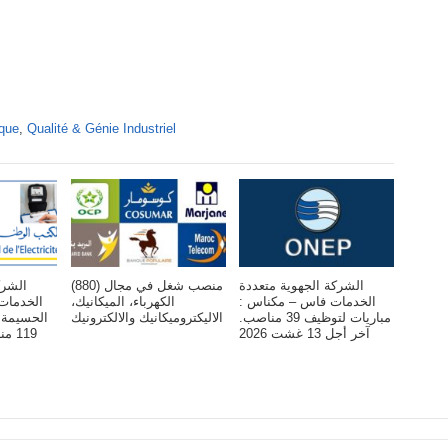
ique
,
Qualité & Génie Industriel
الشركة الجهوية متعددة
(880) منصب شغل في مجال
الشرك
الخدمات فاس – مکناس :
الكهرباء، الميكانيك،
الخدم –
مباريات لتوظيف 39 مناصب.
الاليكتروميكانيك والالكترونيك
الحسيمة 
آخر أجل 13 غشت 2026