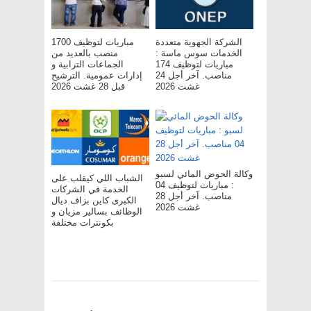
الشركة الجهوية متعددة
مباريات لتوظيف 1700
الخدمات سوس ماسة :
منصب بالعديد من
مباريات لتوظيف 174
الجماعات الترابية و
مناصب. آخر أجل 24
إدارات عمومية. الترشيح
غشت 2026
قبل 28 غشت 2026
وكالة الحوض المائي لسبو
الشباب اللي كيقلب على
: مباريات لتوظيف 04
الخدمة في الشركات
مناصب. آخر أجل 28
الكبرى كاين بزاف ديال
غشت 2026
الوظائف بسالير مزيان و
بكونترات مختلفة