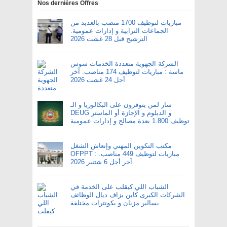
Nos dernières Offres
مباريات لتوظيف 1700 منصب بالعديد من
الجماعات الترابية و إدارات عمومية.
الترشيح قبل 28 غشت 2026
الشركة الجهوية متعددة الخدمات سوس
ماسة : مباريات لتوظيف 174 مناصب. آخر
أجل 24 غشت 2026
سار لمن يتوفرون على البكالوريا و الـ
DEUG و الدبلوم و الإجازة أو الماستر
توظيف 1.800 بعدة مصالح و إدارات عمومية
مكتب التكوين المهني وإنعاش الشغل
OFPPT : مباريات لتوظيف 449 مناصب.
آخر أجل 6 شتنبر 2026
الشباب اللي كيقلب على الخدمة في
الشركات الكبرى كاين بزاف ديال الوظائف
بسالير مزيان و بكونترات مختلفة