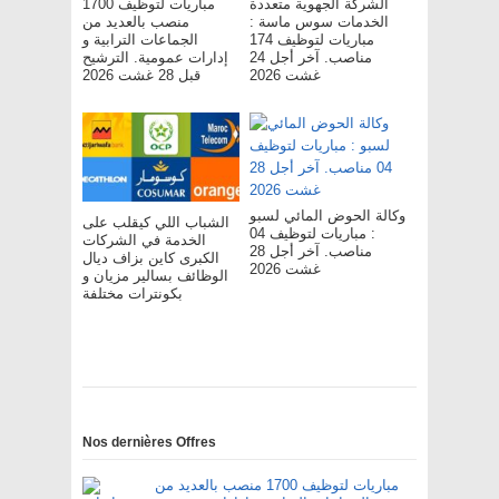
الشركة الجهوية متعددة
مباريات لتوظيف 1700
الخدمات سوس ماسة :
منصب بالعديد من
مباريات لتوظيف 174
الجماعات الترابية و
مناصب. آخر أجل 24
إدارات عمومية. الترشيح
غشت 2026
قبل 28 غشت 2026
وكالة الحوض المائي لسبو
الشباب اللي كيقلب على
: مباريات لتوظيف 04
الخدمة في الشركات
مناصب. آخر أجل 28
الكبرى كاين بزاف ديال
غشت 2026
الوظائف بسالير مزيان و
بكونترات مختلفة
Nos dernières Offres
مباريات لتوظيف 1700 منصب بالعديد من