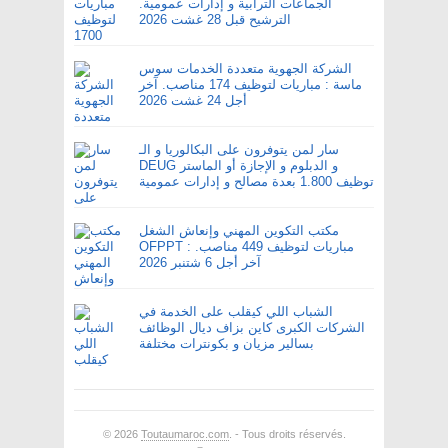
الجماعات الترابية و إدارات عمومية.
الترشيح قبل 28 غشت 2026
الشركة الجهوية متعددة الخدمات سوس
ماسة : مباريات لتوظيف 174 مناصب. آخر
أجل 24 غشت 2026
سار لمن يتوفرون على البكالوريا و الـ
DEUG و الدبلوم و الإجازة أو الماستر
توظيف 1.800 بعدة مصالح و إدارات عمومية
مكتب التكوين المهني وإنعاش الشغل
OFPPT : مباريات لتوظيف 449 مناصب.
آخر أجل 6 شتنبر 2026
الشباب اللي كيقلب على الخدمة في
الشركات الكبرى كاين بزاف ديال الوظائف
بسالير مزيان و بكونترات مختلفة
© 2026
Toutaumaroc.com
. - Tous droits réservés.