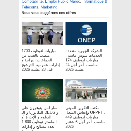
Comptabilité
,
Emploi Public Maroc
,
Informatique &
Télécoms
,
Marketing
Nous vous suggérons ces offres
الشركة الجهوية متعددة
مباريات لتوظيف 1700
الخدمات سوس ماسة :
منصب بالعديد من
مباريات لتوظيف 174
الجماعات الترابية و
مناصب. آخر أجل 24
إدارات عمومية. الترشيح
غشت 2026
قبل 28 غشت 2026
مكتب التكوين المهني
سار لمن يتوفرون على
وإنعاش الشغل OFPPT :
البكالوريا و الـ DEUG و
مباريات لتوظيف 449
الدبلوم و الإجازة أو
مناصب. آخر أجل 6 شتنبر
الماستر توظيف 1.800
بعدة مصالح و إدارات
2026