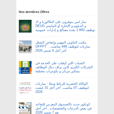
Nos dernières Offres
سار لمن يتوفرون على البكالوريا و الـ
DEUG و الدبلوم و الإجازة أو الماستر
توظيف 1.800 بعدة مصالح و إدارات عمومية
مكتب التكوين المهني وإنعاش الشغل
OFPPT : مباريات لتوظيف 449 مناصب.
آخر أجل 6 شتنبر 2026
الشباب اللي كيقلب على الخدمة في
الشركات الكبرى كاين بزاف ديال الوظائف
بسالير مزيان و بكونترات مختلفة
الوكالة الحضرية للرباط وسلا : مباريات
لتوظيف 07 مناصب. آخر أجل 31 غشت
2026
كونكور جديد باالصندوق المغربي للتقاعد
في بعض الدرجات والتخصصات . آخر أجل
هو 7 شتنبر 2026