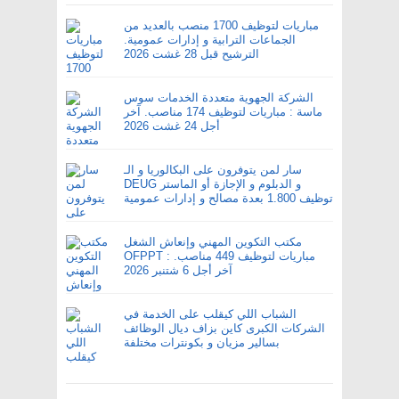
مباريات لتوظيف 1700 منصب بالعديد من
الجماعات الترابية و إدارات عمومية.
الترشيح قبل 28 غشت 2026
الشركة الجهوية متعددة الخدمات سوس
ماسة : مباريات لتوظيف 174 مناصب. آخر
أجل 24 غشت 2026
سار لمن يتوفرون على البكالوريا و الـ
DEUG و الدبلوم و الإجازة أو الماستر
توظيف 1.800 بعدة مصالح و إدارات عمومية
مكتب التكوين المهني وإنعاش الشغل
OFPPT : مباريات لتوظيف 449 مناصب.
آخر أجل 6 شتنبر 2026
الشباب اللي كيقلب على الخدمة في
الشركات الكبرى كاين بزاف ديال الوظائف
بسالير مزيان و بكونترات مختلفة