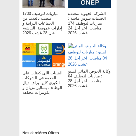
الشركة الجهوية متعددة
مباريات لتوظيف 1700
الخدمات سوس ماسة :
منصب بالعديد من
مباريات لتوظيف 174
الجماعات الترابية و
مناصب. آخر أجل 24
إدارات عمومية. الترشيح
غشت 2026
قبل 28 غشت 2026
وكالة الحوض المائي لسبو
الشباب اللي كيقلب على
: مباريات لتوظيف 04
الخدمة في الشركات
مناصب. آخر أجل 28
الكبرى كاين بزاف ديال
غشت 2026
الوظائف بسالير مزيان و
بكونترات مختلفة
Nos dernières Offres