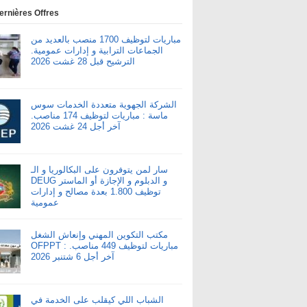
ernières Offres
مباريات لتوظيف 1700 منصب بالعديد من
الجماعات الترابية و إدارات عمومية.
الترشيح قبل 28 غشت 2026
الشركة الجهوية متعددة الخدمات سوس
ماسة : مباريات لتوظيف 174 مناصب.
آخر أجل 24 غشت 2026
سار لمن يتوفرون على البكالوريا و الـ
DEUG و الدبلوم و الإجازة أو الماستر
توظيف 1.800 بعدة مصالح و إدارات
عمومية
مكتب التكوين المهني وإنعاش الشغل
OFPPT : مباريات لتوظيف 449 مناصب.
آخر أجل 6 شتنبر 2026
الشباب اللي كيقلب على الخدمة في