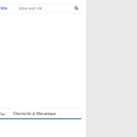
UJDA
eur سائق
Electricité & Mécanique