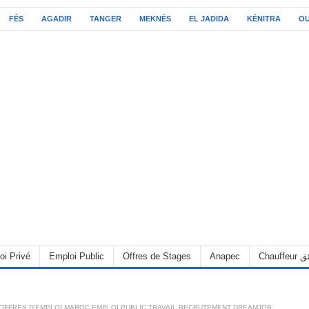
FÈS
AGADIR
TANGER
MEKNÈS
EL JADIDA
KÉNITRA
O
oi Privé
Emploi Public
Offres de Stages
Anapec
Chauff
OFFRES D'EMPLOI MAROC EMPLOI PUBLIC TRAVAIL RECRUTEMENT DREAMJOB