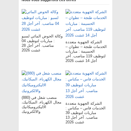
Nous vous suggérons ces offres
وكالة الحوض المائي لسبو
: مباريات لتوظيف 04
الشركة الجهوية متعددة
مناصب. آخر أجل 28
الخدمات طنجة – تطوان –
غشت 2026
الحسيمة : مباريات
لتوظيف 119 مناصب. آخر
أجل 14 غشت 2026
(880) منصب شغل في
مجال الكهرباء، الميكانيك،
الشركة الجهوية متعددة
الاليكتروميكانيك
الخدمات فاس – مکناس :
والالكترونيك
مباريات لتوظيف 39
مناصب. آخر أجل 13
غشت 2026