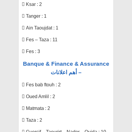
 Ksar : 2
 Tanger : 1
 Ain Taoujdat : 1
 Fes – Taza : 11
 Fes : 3
Banque & Finance & Assurance
– أهم اعلانات
 Fes bab ftouh : 2
 Oued Amlil : 2
 Matmata : 2
 Taza : 2
 Guercif – Taourirt – Nador – Oujda : 10