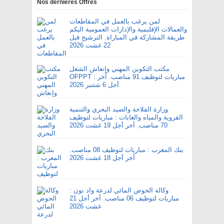
Nos dernières Offres
لمن يرغب بالعمل في المقاطعات
والعمالات الإقليمية والإدارات العمومية اليكم
طريقة المشاركة في المباراة. الترشيح قبل
22 غشت 2026
مكتب التكوين المهني وإنعاش الشغل
OFPPT : مباريات لتوظيف 91 مناصب. آخر
أجل 6 شتنبر 2026
وزارة الفلاحة والصيد البحري والتنمية
القروية والمياه والغابات : مباريات لتوظيف
70 مناصب. آخر أجل 19 غشت 2026
بنك المغرب : مباريات لتوظيف 08 مناصب.
آخر أجل 18 غشت 2026
وكالة الحوض المائي لدرعة واد نون :
مباريات لتوظيف 06 مناصب. آخر أجل 21
غشت 2026