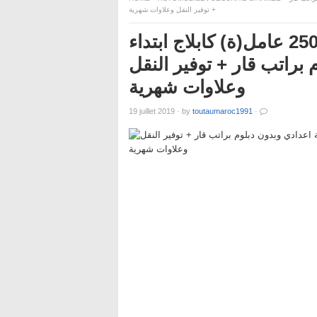
+ توفير النقل وعلاوات شهرية
جديد هذا الأسبوع.. مطلوب تشغيل 2500 عامل(ة) كابلاج ابتداء
براتب قار + توفير النقل
وعلاوات شهرية
19 juillet 2019
·
by
toutaumaroc1991
·