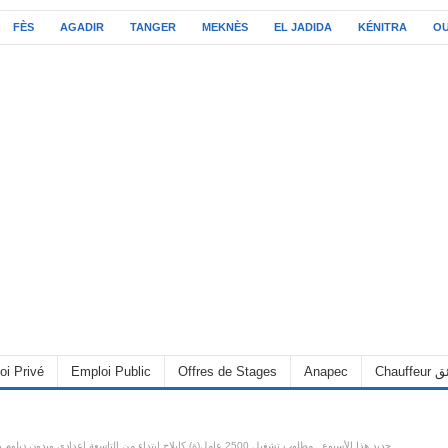
FÈS
AGADIR
TANGER
MEKNÈS
EL JADIDA
KÉNITRA
O
oi Privé
Emploi Public
Offres de Stages
Anapec
Chauff
جديد هذا الأسبوع.. مطلوب تشغيل 2500 عامل(ة) كابلاج ابتداء من التاسعة اعدادي وبدون د