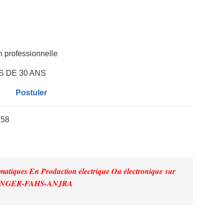
on professionnelle
S DE 30 ANS
Postuler
858
matiques En Production électrique Ou électronique
sur
NGER-FAHS-ANJRA