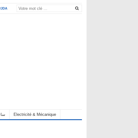
UJDA
eur سائق
Electricité & Mécanique