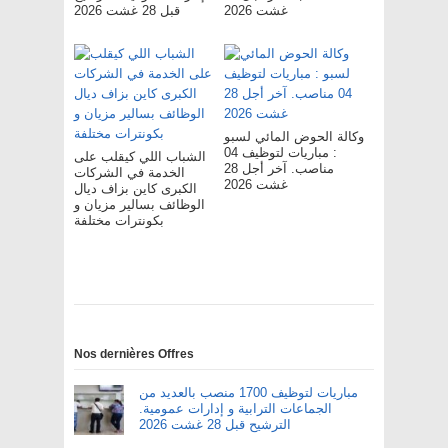
غشت 2026
قبل 28 غشت 2026
وكالة الحوض المائي لسبو
: مباريات لتوظيف 04
الشباب اللي كيقلب على
مناصب. آخر أجل 28
الخدمة في الشركات
غشت 2026
الكبرى كاين بزاف ديال
الوظائف بسالير مزيان و
بكونترات مختلفة
Nos dernières Offres
مباريات لتوظيف 1700 منصب بالعديد من
الجماعات الترابية و إدارات عمومية.
الترشيح قبل 28 غشت 2026