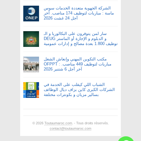
الشركة الجهوية متعددة الخدمات سوس
ماسة : مباريات لتوظيف 174 مناصب. آخر
أجل 24 غشت 2026
سار لمن يتوفرون على البكالوريا و الـ
DEUG و الدبلوم و الإجازة أو الماستر
توظيف 1.800 بعدة مصالح و إدارات عمومية
مكتب التكوين المهني وإنعاش الشغل
OFPPT : مباريات لتوظيف 449 مناصب.
آخر أجل 6 شتنبر 2026
الشباب اللي كيقلب على الخدمة في
الشركات الكبرى كاين بزاف ديال الوظائف
بسالير مزيان و بكونترات مختلفة
© 2026
Toutaumaroc.com
. - Tous droits réservés.
contact@toutaumaroc.com