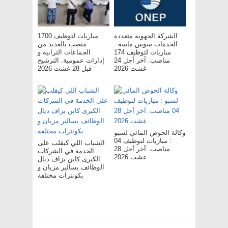
الشركة الجهوية متعددة
مباريات لتوظيف 1700
الخدمات سوس ماسة :
منصب بالعديد من
مباريات لتوظيف 174
الجماعات الترابية و
مناصب. آخر أجل 24
إدارات عمومية. الترشيح
غشت 2026
قبل 28 غشت 2026
وكالة الحوض المائي لسبو
: مباريات لتوظيف 04
الشباب اللي كيقلب على
مناصب. آخر أجل 28
الخدمة في الشركات
غشت 2026
الكبرى كاين بزاف ديال
الوظائف بسالير مزيان و
بكونترات مختلفة