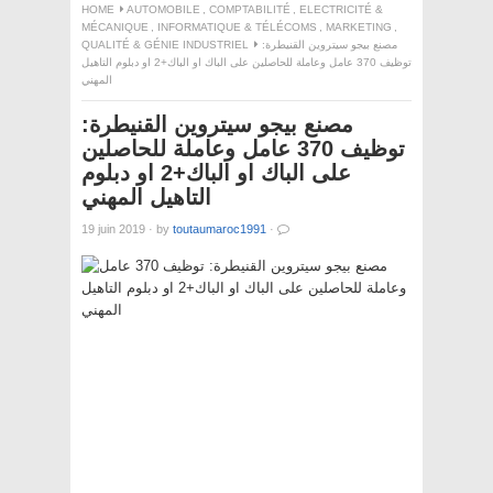
HOME
AUTOMOBILE
,
COMPTABILITÉ
,
ELECTRICITÉ &
MÉCANIQUE
,
INFORMATIQUE & TÉLÉCOMS
,
MARKETING
,
QUALITÉ & GÉNIE INDUSTRIEL
مصنع بيجو سيتروين القنيطرة:
توظيف 370 عامل وعاملة للحاصلين على الباك او الباك+2 او دبلوم التاهيل
المهني
مصنع بيجو سيتروين القنيطرة:
توظيف 370 عامل وعاملة للحاصلين
على الباك او الباك+2 او دبلوم
التاهيل المهني
19 juin 2019
·
by
toutaumaroc1991
·