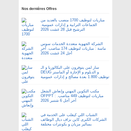
Nos dernières Offres
مباريات لتوظيف 1700 منصب بالعديد من
الجماعات الترابية و إدارات عمومية.
الترشيح قبل 28 غشت 2026
الشركة الجهوية متعددة الخدمات سوس
ماسة : مباريات لتوظيف 174 مناصب. آخر
أجل 24 غشت 2026
سار لمن يتوفرون على البكالوريا و الـ
DEUG و الدبلوم و الإجازة أو الماستر
توظيف 1.800 بعدة مصالح و إدارات عمومية
مكتب التكوين المهني وإنعاش الشغل
OFPPT : مباريات لتوظيف 449 مناصب.
آخر أجل 6 شتنبر 2026
الشباب اللي كيقلب على الخدمة في
الشركات الكبرى كاين بزاف ديال الوظائف
بسالير مزيان و بكونترات مختلفة