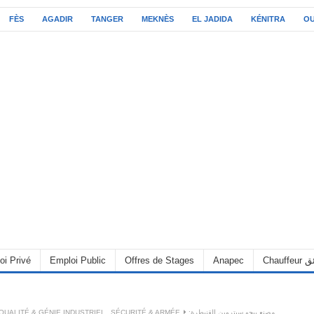
FÈS
AGADIR
TANGER
MEKNÈS
EL JADIDA
KÉNITRA
O
oi Privé
Emploi Public
Offres de Stages
Anapec
Chauff
QUALITÉ & GÉNIE INDUSTRIEL
,
SÉCURITÉ & ARMÉE
مصنع بيجو سيتروين القنيطرة: