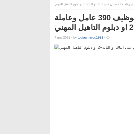
مصنع بيجو سيتروين القنيطرة: توظيف 390 عامل وعاملة
7 mai 2019
·
by
toutaumaroc1991
·