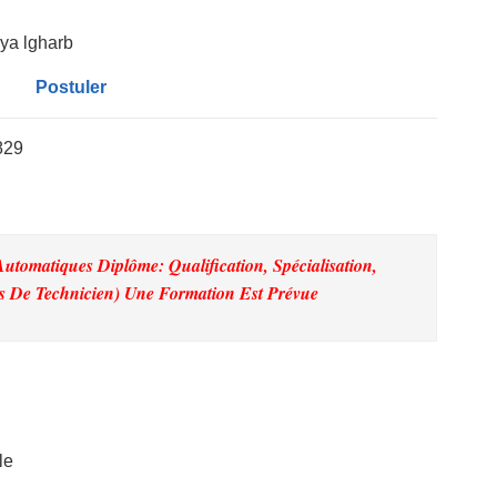
ahya lgharb
Postuler
829
tomatiques Diplôme: Qualification, Spécialisation,
s De Technicien) Une Formation Est Prévue
le