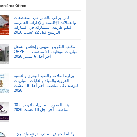
ernières Offres
لمن يرغب بالعمل في المقاطعات
والعمالات الإقليمية والإدارات العمومية
اليكم طريقة المشاركة في المباراة.
الترشيح قبل 22 غشت 2026
مكتب التكوين المهني وإنعاش الشغل
OFPPT : مباريات لتوظيف 91 مناصب.
آخر أجل 6 شتنبر 2026
وزارة الفلاحة والصيد البحري والتنمية
القروية والمياه والغابات : مباريات
لتوظيف 70 مناصب. آخر أجل 19 غشت
2026
بنك المغرب : مباريات لتوظيف 08
مناصب. آخر أجل 18 غشت 2026
وكالة الحوض المائي لدرعة واد نون :