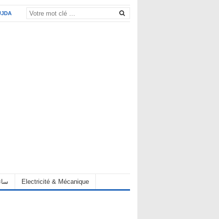
UJDA
eur سائق
Electricité & Mécanique