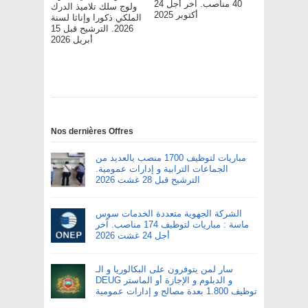
40 مناصب. آخر أجل 24
ولوج سلك تلاميذ الدرك
أكتوبر 2025
الملكي ذكورا وإناثا لسنة
2026. الترشيح قبل 15
أبريل 2026
Nos dernières Offres
مباريات لتوظيف 1700 منصب بالعديد من
الجماعات الترابية و إدارات عمومية.
الترشيح قبل 28 غشت 2026
الشركة الجهوية متعددة الخدمات سوس
ماسة : مباريات لتوظيف 174 مناصب. آخر
أجل 24 غشت 2026
سار لمن يتوفرون على البكالوريا و الـ
DEUG و الدبلوم و الإجازة أو الماستر
توظيف 1.800 بعدة مصالح و إدارات عمومية