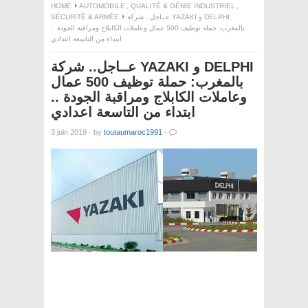
HOME
AUTOMOBILE
,
QUALITÉ & GÉNIE INDUSTRIEL
,
SÉCURITÉ & ARMÉE
عــاجل.. شركة YAZAKI و DELPHI
بالمغرب: حملة توظيف 500 عمال وعاملات الكابلاج ومراقبة الجودة ..
ابتداء من التاسعة اعدادي
عــاجل.. شركة YAZAKI و DELPHI
بالمغرب: حملة توظيف 500 عمال
وعاملات الكابلاج ومراقبة الجودة ..
ابتداء من التاسعة اعدادي
3 juin 2019
·
by
toutaumaroc1991
·