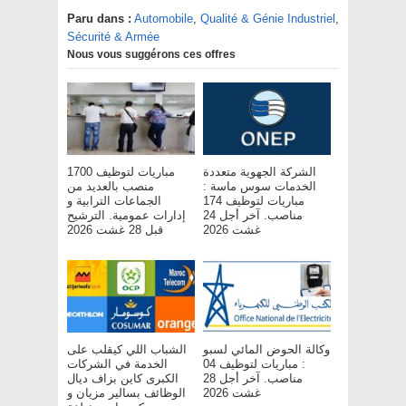
Paru dans :
Automobile
,
Qualité & Génie Industriel
,
Sécurité & Armée
Nous vous suggérons ces offres
الشركة الجهوية متعددة
مباريات لتوظيف 1700
الخدمات سوس ماسة :
منصب بالعديد من
مباريات لتوظيف 174
الجماعات الترابية و
مناصب. آخر أجل 24
إدارات عمومية. الترشيح
غشت 2026
قبل 28 غشت 2026
وكالة الحوض المائي لسبو
الشباب اللي كيقلب على
: مباريات لتوظيف 04
الخدمة في الشركات
مناصب. آخر أجل 28
الكبرى كاين بزاف ديال
غشت 2026
الوظائف بسالير مزيان و