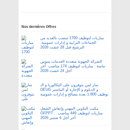
Nos dernières Offres
مباريات لتوظيف 1700 منصب بالعديد من
الجماعات الترابية و إدارات عمومية.
الترشيح قبل 28 غشت 2026
الشركة الجهوية متعددة الخدمات سوس
ماسة : مباريات لتوظيف 174 مناصب. آخر
أجل 24 غشت 2026
سار لمن يتوفرون على البكالوريا و الـ
DEUG و الدبلوم و الإجازة أو الماستر
توظيف 1.800 بعدة مصالح و إدارات عمومية
مكتب التكوين المهني وإنعاش الشغل
OFPPT : مباريات لتوظيف 449 مناصب.
آخر أجل 6 شتنبر 2026