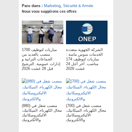
Paru dans :
Marketing
,
Sécurité & Armée
Nous vous suggérons ces offres
الشركة الجهوية متعددة
مباريات لتوظيف 1700
الخدمات سوس ماسة :
منصب بالعديد من
مباريات لتوظيف 174
الجماعات الترابية و
مناصب. آخر أجل 24
إدارات عمومية. الترشيح
غشت 2026
قبل 28 غشت 2026
(700) منصب شغل في
(880) منصب شغل في
مجال الكهرباء، الميكانيك،
مجال الكهرباء، الميكانيك،
الاليكتروميكانيك
الاليكتروميكانيك
والالكترونيك
والالكترونيك