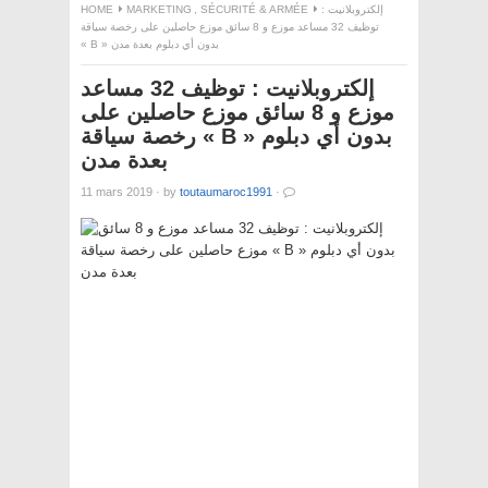
HOME
MARKETING
,
SÉCURITÉ & ARMÉE
إلكتروبلانيت :
توظيف 32 مساعد موزع و 8 سائق موزع حاصلين على رخصة سياقة
« B » بدون أي دبلوم بعدة مدن
إلكتروبلانيت : توظيف 32 مساعد
موزع و 8 سائق موزع حاصلين على
رخصة سياقة « B » بدون أي دبلوم
بعدة مدن
11 mars 2019
·
by
toutaumaroc1991
·