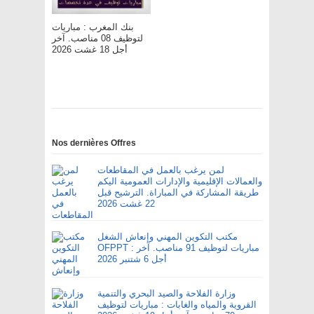
بنك المغرب : مباريات
لتوظيف 08 مناصب. آخر
أجل 18 غشت 2026
Nos dernières Offres
لمن يرغب بالعمل في المقاطعات
والعمالات الإقليمية والإدارات العمومية اليكم
طريقة المشاركة في المباراة. الترشيح قبل
22 غشت 2026
مكتب التكوين المهني وإنعاش الشغل
OFPPT : مباريات لتوظيف 91 مناصب. آخر
أجل 6 شتنبر 2026
وزارة الفلاحة والصيد البحري والتنمية
القروية والمياه والغابات : مباريات لتوظيف