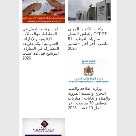
مكتب التكوين المهني
لمن يرغب بالعمل في
وإنعاش الشغل OFPPT :
المقاطعات والعمالات
مباريات لتوظيف 91
الإقليمية والإدارات
مناصب. آخر أجل 6 شتنبر
العمومية اليكم طريقة
المشاركة في المباراة.
2026
الترشيح قبل 22 غشت
2026
وزارة الفلاحة والصيد
البحري والتنمية القروية
والمياه والغابات : مباريات
لتوظيف 70 مناصب. آخر
أجل 19 غشت 2026