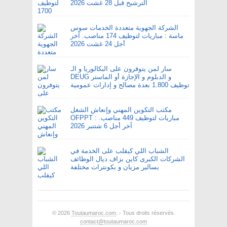
الترشيح قبل 28 غشت 2026
الشركة الجهوية متعددة الخدمات سوس
ماسة : مباريات لتوظيف 174 مناصب. آخر
أجل 24 غشت 2026
سار لمن يتوفرون على البكالوريا و الـ
DEUG و الدبلوم و الإجازة أو الماستر
توظيف 1.800 بعدة مصالح و إدارات عمومية
مكتب التكوين المهني وإنعاش الشغل
OFPPT : مباريات لتوظيف 449 مناصب.
آخر أجل 6 شتنبر 2026
الشباب اللي كيقلب على الخدمة في
الشركات الكبرى كاين بزاف ديال الوظائف
بسالير مزيان و بكونترات مختلفة
© 2026
Toutaumaroc.com
. - Tous droits réservés.
contact@toutaumaroc.com