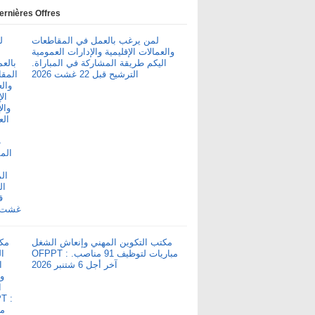
ernières Offres
لمن يرغب بالعمل في المقاطعات
والعمالات الإقليمية والإدارات العمومية
اليكم طريقة المشاركة في المباراة.
الترشيح قبل 22 غشت 2026
مكتب التكوين المهني وإنعاش الشغل
OFPPT : مباريات لتوظيف 91 مناصب.
آخر أجل 6 شتنبر 2026