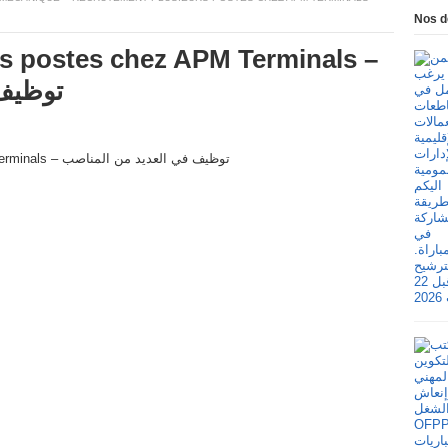
Nos d
s postes chez APM Terminals –
توظيف