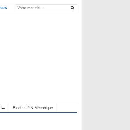
UJDA
eur سائق
Electricité & Mécanique