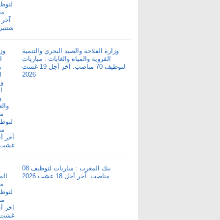
وزارة الفلاحة والصيد البحري والتنمية
القروية والمياه والغابات : مباريات
لتوظيف 70 مناصب. آخر أجل 19 غشت
2026
بنك المغرب : مباريات لتوظيف 08
مناصب. آخر أجل 18 غشت 2026