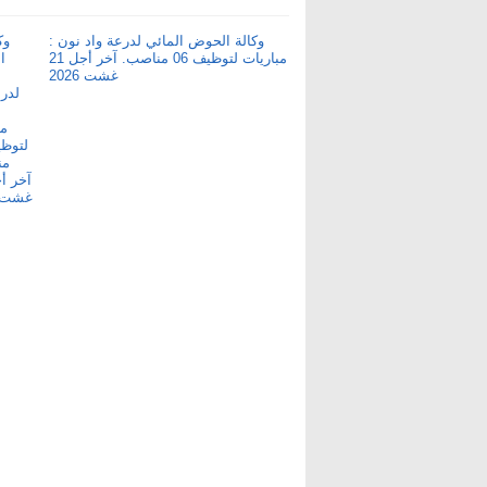
وكالة الحوض المائي لدرعة واد نون :
مباريات لتوظيف 06 مناصب. آخر أجل 21
غشت 2026