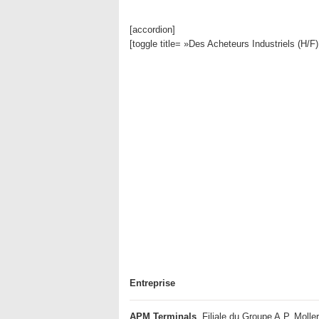
[accordion]
[toggle title= »Des Acheteurs Industriels (H/F
Entreprise
APM Terminals
, Filiale du Groupe A.P. Molle