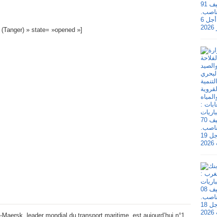
) (Tanger) » state= »opened »]
r-Maersk, leader mondial du transport maritime, est aujourd’hui n°1