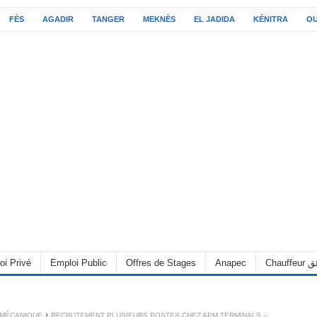
FÈS
AGADIR
TANGER
MEKNÈS
EL JADIDA
KÉNITRA
O
oi Privé
Emploi Public
Offres de Stages
Anapec
Chauff
 MÉCANIQUE
RECRUTEMENT PLUSIEURS POSTES CHEZ APM TERMINALS –