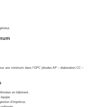
génieur.
imum
 deux ans minimum dans l’OPC (études AP – élaboration CC –
s
firmées en bâtiment.
 équipe.
gestion d’imprévus.
confirmée.