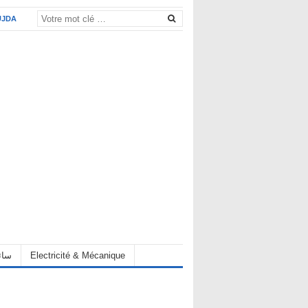
UJDA
eur سائق
Electricité & Mécanique