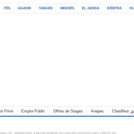
FÈS
AGADIR
TANGER
MEKNÈS
EL JADIDA
KÉNITRA
O
oi Privé
Emploi Public
Offres de Stages
Anapec
Chauff
ABILITÉ
,
MARKETING
RECRUTEMENT PLUSIEURS POSTES CHEZ CRÉDIT DU