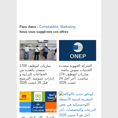
Paru dans :
Comptabilité
,
Marketing
Nous vous suggérons ces offres
الشركة الجهوية متعددة
مباريات لتوظيف 1700
الخدمات سوس ماسة :
منصب بالعديد من
مباريات لتوظيف 174
الجماعات الترابية و
مناصب. آخر أجل 24
إدارات عمومية. الترشيح
غشت 2026
قبل 28 غشت 2026
الشباب اللي كيقلب على