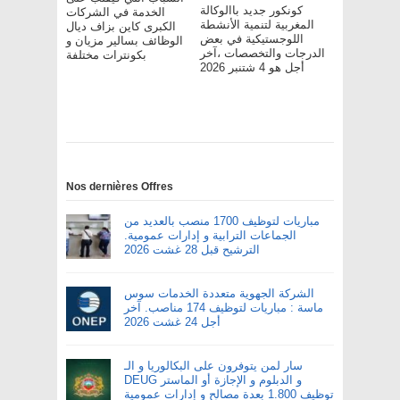
كونكور جديد باالوكالة
الخدمة في الشركات
المغربية لتنمية الأنشطة
الكبرى كاين بزاف ديال
اللوجستيكية في بعض
الوظائف بسالير مزيان و
الدرجات والتخصصات ،آخر
بكونترات مختلفة
أجل هو 4 شتنبر 2026
Nos dernières Offres
مباريات لتوظيف 1700 منصب بالعديد من
الجماعات الترابية و إدارات عمومية.
الترشيح قبل 28 غشت 2026
الشركة الجهوية متعددة الخدمات سوس
ماسة : مباريات لتوظيف 174 مناصب. آخر
أجل 24 غشت 2026
سار لمن يتوفرون على البكالوريا و الـ
DEUG و الدبلوم و الإجازة أو الماستر
توظيف 1.800 بعدة مصالح و إدارات عمومية