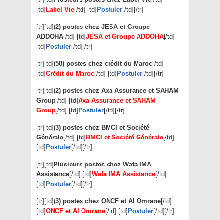
[td]
Label Vie
[/td] [td]
Postuler
[/td][/tr]
[tr][td]
(2) postes chez JESA et Groupe
ADDOHA
[/td] [td]
JESA et Groupe ADDOHA
[/td]
[td]
Postuler
[/td][/tr]
[tr][td]
(50) postes chez crédit du Maroc
[/td]
[td]
Crédit du Maroc
[/td] [td]
Postuler
[/td][/tr]
[tr][td]
(2) postes chez Axa Assurance et SAHAM
Group
[/td] [td]
Axa Assurance et SAHAM
Group
[/td] [td]
Postuler
[/td][/tr]
[tr][td]
(3) postes chez BMCI et Société
Générale
[/td] [td]
BMCI et Société Générale
[/td]
[td]
Postuler
[/td][/tr]
[tr][td]
Plusieurs postes chez Wafa IMA
Assistance
[/td] [td]
Wafa IMA Assistance
[/td]
[td]
Postuler
[/td][/tr]
[tr][td]
(3) postes chez ONCF et Al Omrane
[/td]
[td]
ONCF et Al Omrane
[/td] [td]
Postuler
[/td][/tr]