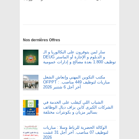
Nos dernières Offres
سار لمن يتوفرون على البكالوريا و الـ
DEUG و الدبلوم و الإجازة أو الماستر
توظيف 1.800 بعدة مصالح و إدارات عمومية
مكتب التكوين المهني وإنعاش الشغل
OFPPT : مباريات لتوظيف 449 مناصب.
آخر أجل 6 شتنبر 2026
الشباب اللي كيقلب على الخدمة في
الشركات الكبرى كاين بزاف ديال الوظائف
بسالير مزيان و بكونترات مختلفة
الوكالة الحضرية للرباط وسلا : مباريات
لتوظيف 07 مناصب. آخر أجل 31 غشت
2026