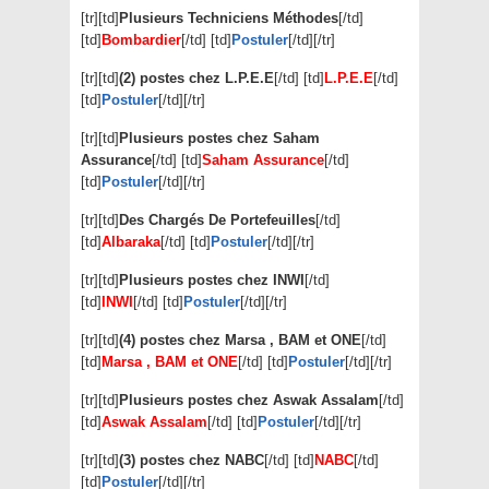
[tr][td]
Plusieurs Techniciens Méthodes
[/td]
[td]
Bombardier
[/td] [td]
Postuler
[/td][/tr]
[tr][td]
(2) postes chez L.P.E.E
[/td] [td]
L.P.E.E
[/td]
[td]
Postuler
[/td][/tr]
[tr][td]
Plusieurs postes chez Saham
Assurance
[/td] [td]
Saham Assurance
[/td]
[td]
Postuler
[/td][/tr]
[tr][td]
Des Chargés De Portefeuilles
[/td]
[td]
Albaraka
[/td] [td]
Postuler
[/td][/tr]
[tr][td]
Plusieurs postes chez INWI
[/td]
[td]
INWI
[/td] [td]
Postuler
[/td][/tr]
[tr][td]
(4) postes chez Marsa , BAM et ONE
[/td]
[td]
Marsa , BAM et ONE
[/td] [td]
Postuler
[/td][/tr]
[tr][td]
Plusieurs postes chez Aswak Assalam
[/td]
[td]
Aswak Assalam
[/td] [td]
Postuler
[/td][/tr]
[tr][td]
(3) postes chez NABC
[/td] [td]
NABC
[/td]
[td]
Postuler
[/td][/tr]