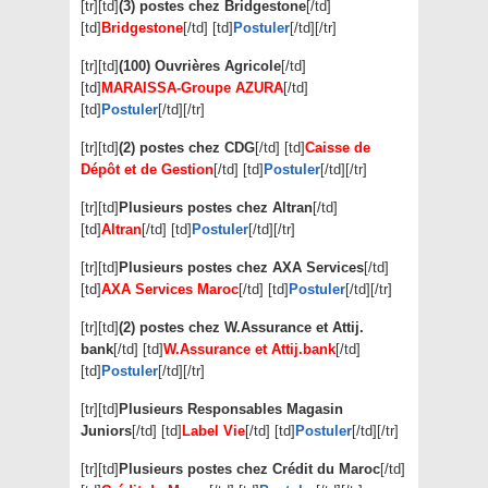
[tr][td]
(3) postes chez Bridgestone
[/td]
[td]
Bridgestone
[/td] [td]
Postuler
[/td][/tr]
[tr][td]
(100) Ouvrières Agricole
[/td]
[td]
MARAISSA-Groupe AZURA
[/td]
[td]
Postuler
[/td][/tr]
[tr][td]
(2) postes chez CDG
[/td] [td]
Caisse de
Dépôt et de Gestion
[/td] [td]
Postuler
[/td][/tr]
[tr][td]
Plusieurs postes chez Altran
[/td]
[td]
Altran
[/td] [td]
Postuler
[/td][/tr]
[tr][td]
Plusieurs postes chez AXA Services
[/td]
[td]
AXA Services Maroc
[/td] [td]
Postuler
[/td][/tr]
[tr][td]
(2) postes chez W.Assurance et Attij.
bank
[/td] [td]
W.Assurance et Attij.bank
[/td]
[td]
Postuler
[/td][/tr]
[tr][td]
Plusieurs Responsables Magasin
Juniors
[/td] [td]
Label Vie
[/td] [td]
Postuler
[/td][/tr]
[tr][td]
Plusieurs postes chez Crédit du Maroc
[/td]