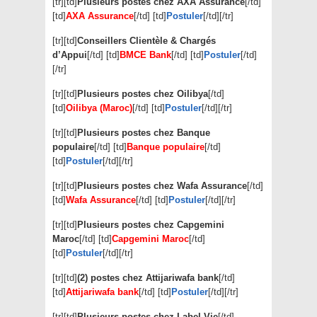
[tr][td]
Plusieurs postes chez AXA Assurance
[/td]
[td]
AXA Assurance
[/td] [td]
Postuler
[/td][/tr]
[tr][td]
Conseillers Clientèle & Chargés
d’Appui
[/td] [td]
BMCE Bank
[/td] [td]
Postuler
[/td]
[/tr]
[tr][td]
Plusieurs postes chez Oilibya
[/td]
[td]
Oilibya (Maroc)
[/td] [td]
Postuler
[/td][/tr]
[tr][td]
Plusieurs postes chez Banque
populaire
[/td] [td]
Banque populaire
[/td]
[td]
Postuler
[/td][/tr]
[tr][td]
Plusieurs postes chez Wafa Assurance
[/td]
[td]
Wafa Assurance
[/td] [td]
Postuler
[/td][/tr]
[tr][td]
Plusieurs postes chez Capgemini
Maroc
[/td] [td]
Capgemini Maroc
[/td]
[td]
Postuler
[/td][/tr]
[tr][td]
(2) postes chez Attijariwafa bank
[/td]
[td]
Attijariwafa bank
[/td] [td]
Postuler
[/td][/tr]
[tr][td]
Plusieurs postes chez Label Vie
[/td]