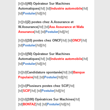
[tr][td]
(40) Opérateur Sur Machines
Automatiques
[/td] [td]
Industrie automobile
[/td]
[td]
Postuler
[/td][/tr]
[tr][td]
(2) postes chez A.Assurance et
W.Assurance
[/td] [td]
Axa Assurance et Wafa
Assurance
[/td] [td]
Postuler
[/td][/tr]
[tr][td]
(10) postes chez ONCF
[/td] [td]
ONCF
[/td]
[td]
Postuler
[/td][/tr]
[tr][td]
(50) Opérateur Sur Machines
Automatiques
[/td] [td]
Industrie automobile
[/td]
[td]
Postuler
[/td][/tr]
[tr][td]
Candidature spontanée
[/td] [td]
Banque
Populaire
[/td] [td]
Postuler
[/td][/tr]
[tr][td]
Plusieurs postes chez SCIF
[/td]
[td]
SCIF
[/td] [td]
Postuler
[/td][/tr]
[tr][td]
(100) Opératrices Sur Machines
[/td]
[td]
BONTAZ
[/td] [td]
Postuler
[/td][/tr]