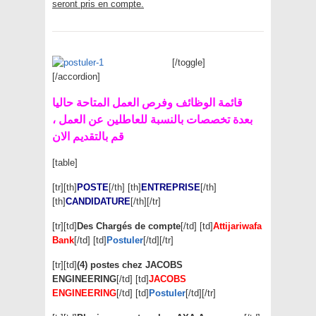
seront pris en compte.
[/toggle]
[/accordion]
قائمة الوظائف وفرص العمل المتاحة حاليا
بعدة تخصصات بالنسبة للعاطلين عن العمل ،
قم بالتقديم الان
[table]
[tr][th]
POSTE
[/th] [th]
ENTREPRISE
[/th]
[th]
CANDIDATURE
[/th][/tr]
[tr][td]
Des Chargés de compte
[/td] [td]
Attijariwafa
Bank
[/td] [td]
Postuler
[/td][/tr]
[tr][td]
(4) postes chez JACOBS
ENGINEERING
[/td] [td]
JACOBS
ENGINEERING
[/td] [td]
Postuler
[/td][/tr]