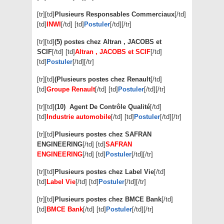
[tr][td]
Plusieurs Responsables Commerciaux
[/td]
[td]
INWI
[/td] [td]
Postuler
[/td][/tr]
[tr][td]
(5) postes chez Altran , JACOBS et
SCIF
[/td] [td]
Altran , JACOBS et SCIF
[/td]
[td]
Postuler
[/td][/tr]
[tr][td]
(Plusieurs postes chez Renault
[/td]
[td]
Groupe Renault
[/td] [td]
Postuler
[/td][/tr]
[tr][td]
(10) Agent De Contrôle Qualité
[/td]
[td]
Industrie automobile
[/td] [td]
Postuler
[/td][/tr]
[tr][td]
Plusieurs postes chez SAFRAN
ENGINEERING
[/td] [td]
SAFRAN
ENGINEERING
[/td] [td]
Postuler
[/td][/tr]
[tr][td]
Plusieurs postes chez Label Vie
[/td]
[td]
Label Vie
[/td] [td]
Postuler
[/td][/tr]
[tr][td]
Plusieurs postes chez BMCE Bank
[/td]
[td]
BMCE Bank
[/td] [td]
Postuler
[/td][/tr]