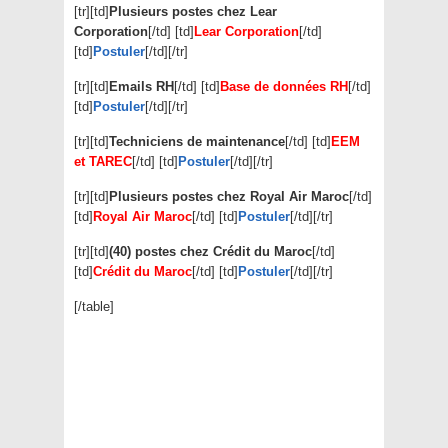
[tr][td]
Plusieurs postes chez Lear
Corporation
[/td] [td]
Lear Corporation
[/td]
[td]
Postuler
[/td][/tr]
[tr][td]
Emails RH
[/td] [td]
Base de données RH
[/td]
[td]
Postuler
[/td][/tr]
[tr][td]
Techniciens de maintenance
[/td] [td]
EEM
et TAREC
[/td] [td]
Postuler
[/td][/tr]
[tr][td]
Plusieurs postes chez Royal Air Maroc
[/td]
[td]
Royal Air Maroc
[/td] [td]
Postuler
[/td][/tr]
[tr][td]
(40) postes chez Crédit du Maroc
[/td]
[td]
Crédit du Maroc
[/td] [td]
Postuler
[/td][/tr]
[/table]