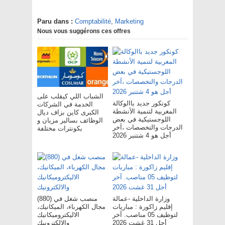
Paru dans :
Comptabilité
,
Marketing
Nous vous suggérons ces offres
الشباب اللي كيقلب على
كونكور جديد باالوكالة
الخدمة في الشركات
المغربية لتنمية الأنشطة
الكبرى كاين بزاف ديال
اللوجستيكية في بعض
الوظائف بسالير مزيان و
الدرجات والتخصصات ،آخر
بكونترات مختلفة
أجل هو 4 شتنبر 2026
وزارة الداخلية -عمالة
(880) منصب شغل في
إقليم زاكورة : مباريات
مجال الكهرباء، الميكانيك،
لتوظيف 05 مناصب. آخر
الاليكتروميكانيك
أجل 31 غشت 2026
والالكترونيك