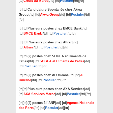
[td]
Crédit du Maroc
[/td] [td]
Postuler
[/td][/tr]
[tr][td]
Candidature Spontanée chez Akwa
Group
[/td] [td]
Akwa Group
[/td] [td]
Postuler
[/td]
[/tr]
[tr][td]
Plusieurs postes chez BMCE Bank
[/td]
[td]
BMCE Bank
[/td] [td]
Postuler
[/td][/tr]
[tr][td]
Plusieurs postes chez Altran
[/td]
[td]
Altran
[/td] [td]
Postuler
[/td][/tr]
[tr][td]
(2) postes chez SOGEA et Ciments de
l’atlas
[/td] [td]
SOGEA et Ciments de l’atlas
[/td]
[td]
Postuler
[/td][/tr]
[tr][td]
(2) postes chez Al Omrane
[/td] [td]
Al
Omrane
[/td] [td]
Postuler
[/td][/tr]
[tr][td]
Plusieurs postes chez AXA Services
[/td]
[td]
AXA Services Maroc
[/td] [td]
Postuler
[/td][/tr]
[tr][td]
(4) postes à l’ANP
[/td] [td]
Agence Nationale
des Ports
[/td] [td]
Postuler
[/td][/tr]