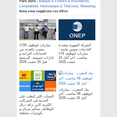
Paru dans :
Banque & Finance & Assurances
,
Comptabilité
,
Informatique & Télécoms
,
Marketing
Nous vous suggérons ces offres
الشركة الجهوية متعددة
مباريات لتوظيف 1700
الخدمات سوس ماسة :
منصب بالعديد من
مباريات لتوظيف 174
الجماعات الترابية و
مناصب. آخر أجل 24
إدارات عمومية. الترشيح
غشت 2026
قبل 28 غشت 2026
بنك المغرب : مباريات
لتوظيف 08 مناصب. آخر
الشباب اللي كيقلب على
أجل 18 غشت 2026
الخدمة في الشركات
الكبرى كاين بزاف ديال
الوظائف بسالير مزيان و
بكونترات مختلفة