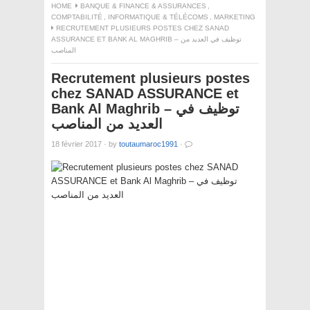
HOME
BANQUE & FINANCE & ASSURANCES
,
COMPTABILITÉ
,
INFORMATIQUE & TÉLÉCOMS
,
MARKETING
RECRUTEMENT PLUSIEURS POSTES CHEZ SANAD
ASSURANCE ET BANK AL MAGHRIB – توظيف في العديد من
المناصب
Recrutement plusieurs postes
chez SANAD ASSURANCE et
Bank Al Maghrib – توظيف في
العديد من المناصب
18 février 2017
·
by
toutaumaroc1991
·