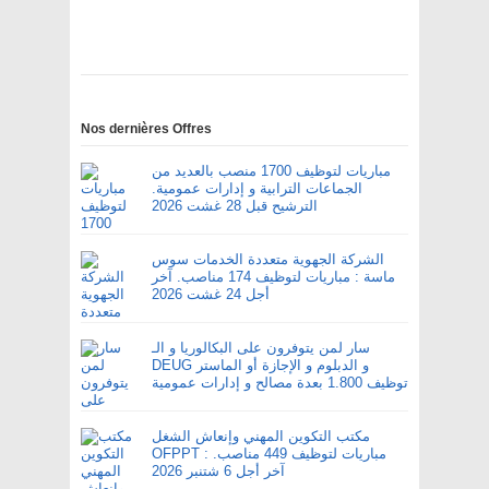
Nos dernières Offres
مباريات لتوظيف 1700 منصب بالعديد من
الجماعات الترابية و إدارات عمومية.
الترشيح قبل 28 غشت 2026
الشركة الجهوية متعددة الخدمات سوس
ماسة : مباريات لتوظيف 174 مناصب. آخر
أجل 24 غشت 2026
سار لمن يتوفرون على البكالوريا و الـ
DEUG و الدبلوم و الإجازة أو الماستر
توظيف 1.800 بعدة مصالح و إدارات عمومية
مكتب التكوين المهني وإنعاش الشغل
OFPPT : مباريات لتوظيف 449 مناصب.
آخر أجل 6 شتنبر 2026