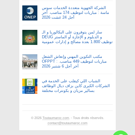
الشركة الجهوية متعددة الخدمات سوس
ماسة : مباريات لتوظيف 174 مناصب. آخر
أجل 24 غشت 2026
سار لمن يتوفرون على البكالوريا و الـ
DEUG و الدبلوم و الإجازة أو الماستر
توظيف 1.800 بعدة مصالح و إدارات عمومية
مكتب التكوين المهني وإنعاش الشغل
OFPPT : مباريات لتوظيف 449 مناصب.
آخر أجل 6 شتنبر 2026
الشباب اللي كيقلب على الخدمة في
الشركات الكبرى كاين بزاف ديال الوظائف
بسالير مزيان و بكونترات مختلفة
© 2026
Toutaumaroc.com
. - Tous droits réservés.
contact@toutaumaroc.com