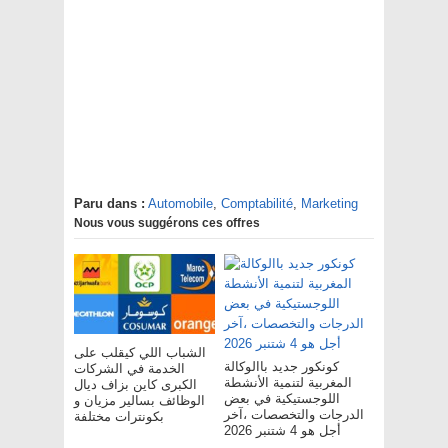
Paru dans :
Automobile
,
Comptabilité
,
Marketing
Nous vous suggérons ces offres
الشباب اللي كيقلب على
كونكور جديد باالوكالة
الخدمة في الشركات
المغربية لتنمية الأنشطة
الكبرى كاين بزاف ديال
اللوجستيكية في بعض
الوظائف بسالير مزيان و
الدرجات والتخصصات ،آخر
بكونترات مختلفة
أجل هو 4 شتنبر 2026