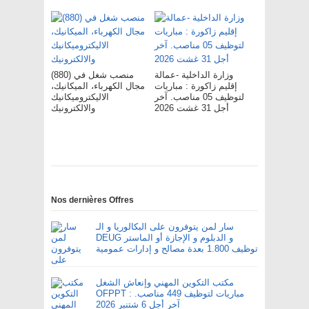
وزارة الداخلية -عمالة
(880) منصب شغل في
إقليم زاكورة : مباريات
مجال الكهرباء، الميكانيك،
لتوظيف 05 مناصب. آخر
الاليكتروميكانيك
أجل 31 غشت 2026
والالكترونيك
Nos dernières Offres
سار لمن يتوفرون على البكالوريا و الـ
DEUG و الدبلوم و الإجازة أو الماستر
توظيف 1.800 بعدة مصالح و إدارات عمومية
مكتب التكوين المهني وإنعاش الشغل
OFPPT : مباريات لتوظيف 449 مناصب.
آخر أجل 6 شتنبر 2026