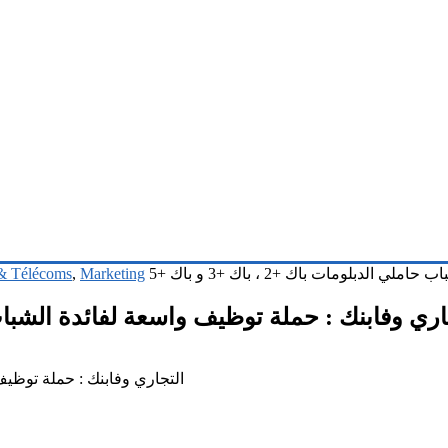
 & Télécoms
,
Marketing
بلومات باك +2 ، باك +3 و باك +5
ري وفابنك : حملة توظيف واسعة لفائدة الشباب حاملي الدب