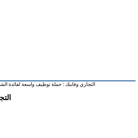
التجاري وفابنك : حملة توظيف واسعة لفائدة الشباب حاملي الد
التجا