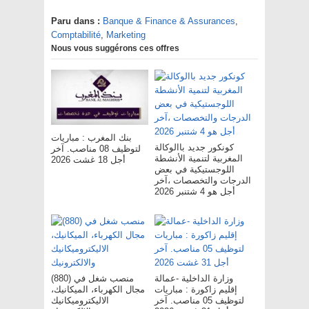
Paru dans :
Banque & Finance & Assurances
,
Comptabilité
,
Marketing
Nous vous suggérons ces offres
بنك المغرب : مباريات
كونكور جديد باالوكالة
لتوظيف 08 مناصب. آخر
المغربية لتنمية الأنشطة
أجل 18 غشت 2026
اللوجستيكية في بعض
الدرجات والتخصصات ،آخر
أجل هو 4 شتنبر 2026
وزارة الداخلية -عمالة
(880) منصب شغل في
إقليم زاكورة : مباريات
مجال الكهرباء، الميكانيك،
لتوظيف 05 مناصب. آخر
الاليكتروميكانيك