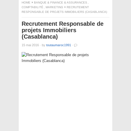
HOME
BANQUE & FINANCE & ASSURANCES
,
COMPTABILITÉ
,
MARKETING
RECRUTEMENT
RESPONSABLE DE PROJETS IMMOBILIERS (CASABLANCA)
Recrutement Responsable de
projets Immobiliers
(Casablanca)
15 mai 2016
·
by
toutaumaroc1991
·