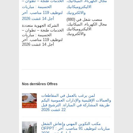
(880) منصب شغل في
مجال الكهرباء، الميكانيك،
الشركة الجهوية متعددة
الاليكتروميكانيك
الخدمات طنجة – تطوان –
والالكترونيك
الحسيمة : مباريات
لتوظيف 119 مناصب. آخر
أجل 14 غشت 2026
Nos dernières Offres
لمن يرغب بالعمل في المقاطعات
والعمالات الإقليمية والإدارات العمومية اليكم
طريقة المشاركة في المباراة. الترشيح قبل
22 غشت 2026
مكتب التكوين المهني وإنعاش الشغل
OFPPT : مباريات لتوظيف 91 مناصب. آخر