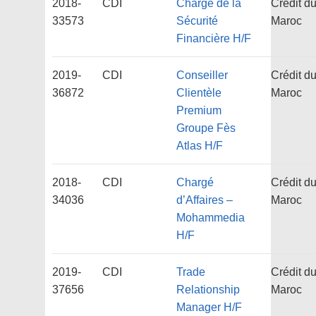
2018-
CDI
Chargé de la
Crédit d
33573
Sécurité
Maroc
Financière H/F
2019-
CDI
Conseiller
Crédit d
36872
Clientèle
Maroc
Premium
Groupe Fès
Atlas H/F
2018-
CDI
Chargé
Crédit d
34036
d’Affaires –
Maroc
Mohammedia
H/F
2019-
CDI
Trade
Crédit d
37656
Relationship
Maroc
Manager H/F