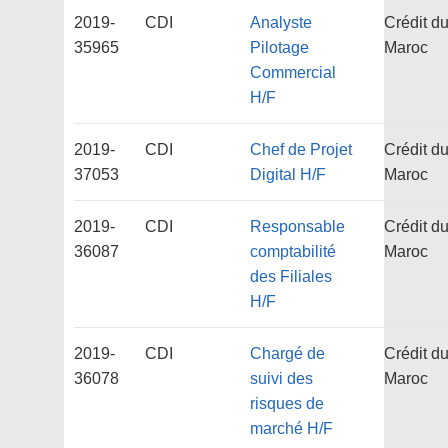
2019-
CDI
Analyste
Crédit d
35965
Pilotage
Maroc
Commercial
H/F
2019-
CDI
Chef de Projet
Crédit d
37053
Digital H/F
Maroc
2019-
CDI
Responsable
Crédit d
36087
comptabilité
Maroc
des Filiales
H/F
2019-
CDI
Chargé de
Crédit d
36078
suivi des
Maroc
risques de
marché H/F