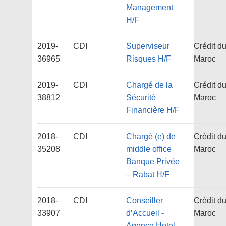
Management
H/F
2019-
CDI
Superviseur
Crédit d
36965
Risques H/F
Maroc
2019-
CDI
Chargé de la
Crédit d
38812
Sécurité
Maroc
Financière H/F
2018-
CDI
Chargé (e) de
Crédit d
35208
middle office
Maroc
Banque Privée
– Rabat H/F
2018-
CDI
Conseiller
Crédit d
33907
d’Accueil -
Maroc
Agence Hotel