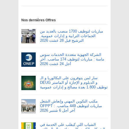
Nos dernières Offres
مباريات لتوظيف 1700 منصب بالعديد من
الجماعات الترابية و إدارات عمومية.
الترشيح قبل 28 غشت 2026
الشركة الجهوية متعددة الخدمات سوس
ماسة : مباريات لتوظيف 174 مناصب. آخر
أجل 24 غشت 2026
سار لمن يتوفرون على البكالوريا و الـ
DEUG و الدبلوم و الإجازة أو الماستر
توظيف 1.800 بعدة مصالح و إدارات عمومية
مكتب التكوين المهني وإنعاش الشغل
OFPPT : مباريات لتوظيف 449 مناصب.
آخر أجل 6 شتنبر 2026
الشباب اللي كيقلب على الخدمة في