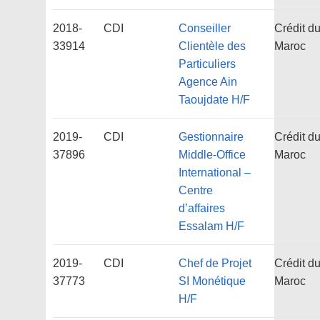
2018-
CDI
Conseiller
Crédit d
33914
Clientèle des
Maroc
Particuliers
Agence Ain
Taoujdate H/F
2019-
CDI
Gestionnaire
Crédit d
37896
Middle-Office
Maroc
International –
Centre
d’affaires
Essalam H/F
2019-
CDI
Chef de Projet
Crédit d
37773
SI Monétique
Maroc
H/F