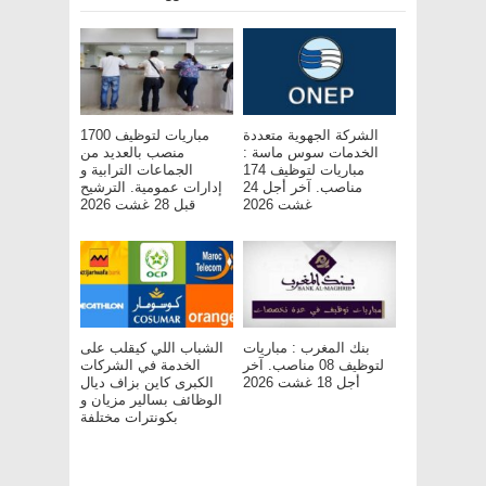
الشركة الجهوية متعددة
مباريات لتوظيف 1700
الخدمات سوس ماسة :
منصب بالعديد من
مباريات لتوظيف 174
الجماعات الترابية و
مناصب. آخر أجل 24
إدارات عمومية. الترشيح
غشت 2026
قبل 28 غشت 2026
بنك المغرب : مباريات
الشباب اللي كيقلب على
لتوظيف 08 مناصب. آخر
الخدمة في الشركات
أجل 18 غشت 2026
الكبرى كاين بزاف ديال
الوظائف بسالير مزيان و
بكونترات مختلفة