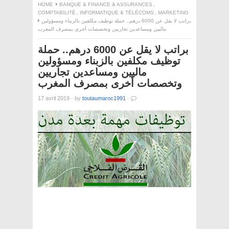
HOME
BANQUE & FINANCE & ASSURANCES
,
COMPTABILITÉ
,
INFORMATIQUE & TÉLÉCOMS
,
MARKETING
براتب لا يقل عن 6000 درهم.. حملة توظيف مكلفين بالزبناء ومسؤولين
ماليين ومساعدين تجاريين وتخصصات أخرى بمصرف المغرب
براتب لا يقل عن 6000 درهم.. حملة
توظيف مكلفين بالزبناء ومسؤولين
ماليين ومساعدين تجاريين
وتخصصات أخرى بمصرف المغرب
17 avril 2019
·
by
toutaumaroc1991
·