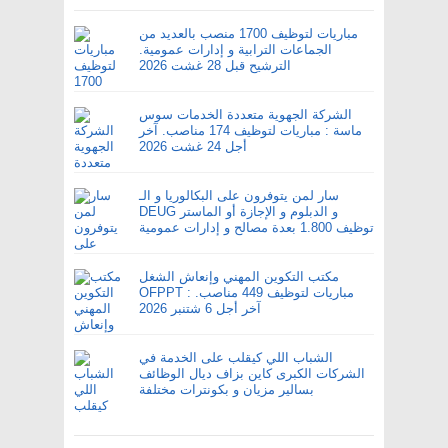
مباريات لتوظيف 1700 منصب بالعديد من
الجماعات الترابية و إدارات عمومية.
الترشيح قبل 28 غشت 2026
الشركة الجهوية متعددة الخدمات سوس
ماسة : مباريات لتوظيف 174 مناصب. آخر
أجل 24 غشت 2026
سار لمن يتوفرون على البكالوريا و الـ
DEUG و الدبلوم و الإجازة أو الماستر
توظيف 1.800 بعدة مصالح و إدارات عمومية
مكتب التكوين المهني وإنعاش الشغل
OFPPT : مباريات لتوظيف 449 مناصب.
آخر أجل 6 شتنبر 2026
الشباب اللي كيقلب على الخدمة في
الشركات الكبرى كاين بزاف ديال الوظائف
بسالير مزيان و بكونترات مختلفة