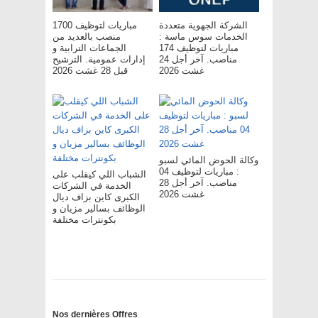
الشركة الجهوية متعددة
مباريات لتوظيف 1700
الخدمات سوس ماسة :
منصب بالعديد من
مباريات لتوظيف 174
الجماعات الترابية و
مناصب. آخر أجل 24
إدارات عمومية. الترشيح
غشت 2026
قبل 28 غشت 2026
وكالة الحوض المائي لسبو
: مباريات لتوظيف 04
الشباب اللي كيقلب على
مناصب. آخر أجل 28
الخدمة في الشركات
غشت 2026
الكبرى كاين بزاف ديال
الوظائف بسالير مزيان و
بكونترات مختلفة
Nos dernières Offres