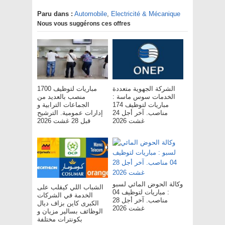
Paru dans :
Automobile
,
Electricité & Mécanique
Nous vous suggérons ces offres
الشركة الجهوية متعددة
مباريات لتوظيف 1700
الخدمات سوس ماسة :
منصب بالعديد من
مباريات لتوظيف 174
الجماعات الترابية و
مناصب. آخر أجل 24
إدارات عمومية. الترشيح
غشت 2026
قبل 28 غشت 2026
وكالة الحوض المائي لسبو
الشباب اللي كيقلب على
: مباريات لتوظيف 04
الخدمة في الشركات
مناصب. آخر أجل 28
الكبرى كاين بزاف ديال
غشت 2026
الوظائف بسالير مزيان و
بكونترات مختلفة