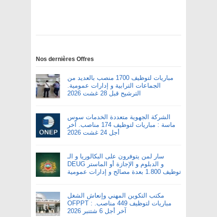
Nos dernières Offres
مباريات لتوظيف 1700 منصب بالعديد من
الجماعات الترابية و إدارات عمومية.
الترشيح قبل 28 غشت 2026
الشركة الجهوية متعددة الخدمات سوس
ماسة : مباريات لتوظيف 174 مناصب. آخر
أجل 24 غشت 2026
سار لمن يتوفرون على البكالوريا و الـ
DEUG و الدبلوم و الإجازة أو الماستر
توظيف 1.800 بعدة مصالح و إدارات عمومية
مكتب التكوين المهني وإنعاش الشغل
OFPPT : مباريات لتوظيف 449 مناصب.
آخر أجل 6 شتنبر 2026