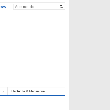
UJDA
eur سائق
Electricité & Mécanique