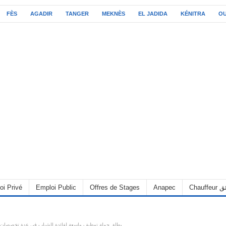
FÈS
AGADIR
TANGER
MEKNÈS
EL JADIDA
KÉNITRA
O
oi Privé
Emploi Public
Offres de Stages
Anapec
Chauff
شركة VENTEC يطلق حملة توظيف واسعة لفائدة الشباب في عدة تخصصات