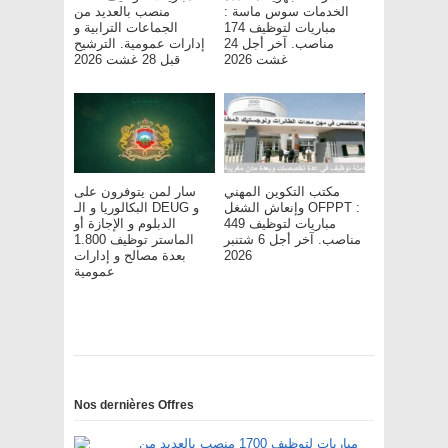
الخدمات سوس ماسة :
منصب بالعديد من
مباريات لتوظيف 174
الجماعات الترابية و
مناصب. آخر أجل 24
إدارات عمومية. الترشيح
غشت 2026
قبل 28 غشت 2026
مكتب التكوين المهني
سار لمن يتوفرون على
وإنعاش الشغل OFPPT :
البكالوريا و الـ DEUG و
مباريات لتوظيف 449
الدبلوم و الإجازة أو
مناصب. آخر أجل 6 شتنبر
الماستر توظيف 1.800
2026
بعدة مصالح و إدارات
عمومية
Nos dernières Offres
مباريات لتوظيف 1700 منصب بالعديد من