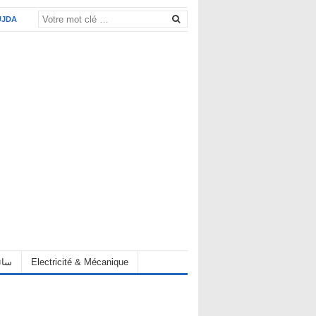
UJDA
eur سائق
Electricité & Mécanique