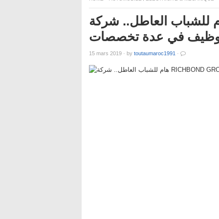
هام للشباب العاطل.. شركة RICHBOND GROUP  عن
وظيف في عدة تخصصات
15 mars 2019
·
by
toutaumaroc1991
·