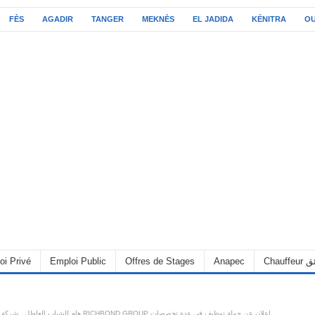
FÈS
AGADIR
TANGER
MEKNÈS
EL JADIDA
KÉNITRA
O
oi Privé
Emploi Public
Offres de Stages
Anapec
Chauff
هام للشباب العاطل.. شركة RICHBOND GROUP إعلان عن حملة توظيف في عدة تخصصات