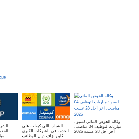
ique
وكالة الحوض المائي لسبو :
الشباب اللي كيقلب على
الشرك
مباريات لتوظيف 04 مناصب.
الخدمة في الشركات الكبرى
ال :
آخر أجل 28 غشت 2026
كاين بزاف ديال الوظائف