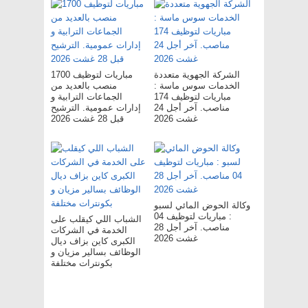
الشركة الجهوية متعددة
مباريات لتوظيف 1700
الخدمات سوس ماسة :
منصب بالعديد من
مباريات لتوظيف 174
الجماعات الترابية و
مناصب. آخر أجل 24
إدارات عمومية. الترشيح
غشت 2026
قبل 28 غشت 2026
وكالة الحوض المائي لسبو
: مباريات لتوظيف 04
الشباب اللي كيقلب على
مناصب. آخر أجل 28
الخدمة في الشركات
غشت 2026
الكبرى كاين بزاف ديال
الوظائف بسالير مزيان و
بكونترات مختلفة