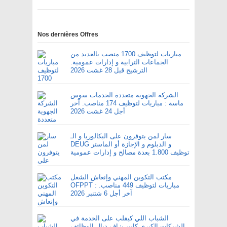
Nos dernières Offres
مباريات لتوظيف 1700 منصب بالعديد من
الجماعات الترابية و إدارات عمومية.
الترشيح قبل 28 غشت 2026
الشركة الجهوية متعددة الخدمات سوس
ماسة : مباريات لتوظيف 174 مناصب. آخر
أجل 24 غشت 2026
سار لمن يتوفرون على البكالوريا و الـ
DEUG و الدبلوم و الإجازة أو الماستر
توظيف 1.800 بعدة مصالح و إدارات عمومية
مكتب التكوين المهني وإنعاش الشغل
OFPPT : مباريات لتوظيف 449 مناصب.
آخر أجل 6 شتنبر 2026
الشباب اللي كيقلب على الخدمة في
الشركات الكبرى كاين بزاف ديال الوظائف