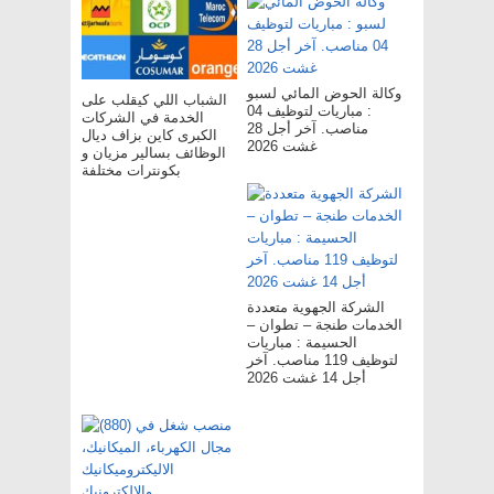
وكالة الحوض المائي لسبو
الشباب اللي كيقلب على
: مباريات لتوظيف 04
الخدمة في الشركات
مناصب. آخر أجل 28
الكبرى كاين بزاف ديال
غشت 2026
الوظائف بسالير مزيان و
بكونترات مختلفة
الشركة الجهوية متعددة
الخدمات طنجة – تطوان –
الحسيمة : مباريات
لتوظيف 119 مناصب. آخر
أجل 14 غشت 2026