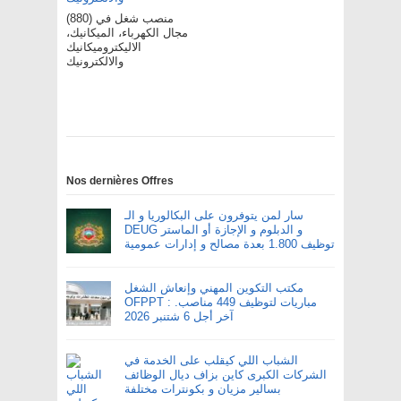
(880) منصب شغل في
مجال الكهرباء، الميكانيك،
الاليكتروميكانيك
والالكترونيك
Nos dernières Offres
سار لمن يتوفرون على البكالوريا و الـ
DEUG و الدبلوم و الإجازة أو الماستر
توظيف 1.800 بعدة مصالح و إدارات عمومية
مكتب التكوين المهني وإنعاش الشغل
OFPPT : مباريات لتوظيف 449 مناصب.
آخر أجل 6 شتنبر 2026
الشباب اللي كيقلب على الخدمة في
الشركات الكبرى كاين بزاف ديال الوظائف
بسالير مزيان و بكونترات مختلفة