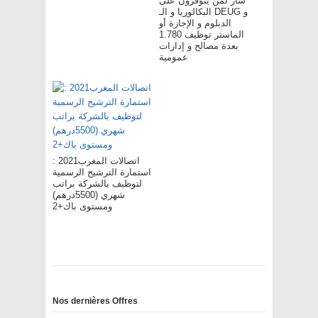
سار لمن يتوفرون على
البكالوريا و الـ DEUG و
الدبلوم و الإجازة أو
الماستر توظيف 1.780
بعدة مصالح و إدارات
عمومية
اتصالات المغرب2021 :
استمارة الترشيح الرسمية
لتوظيف بالشركة براتب
شهري (5500درهم)
ومستوى باك+2
Nos dernières Offres