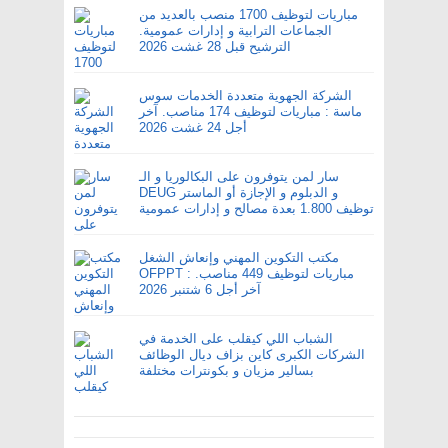
مباريات لتوظيف 1700 منصب بالعديد من
الجماعات الترابية و إدارات عمومية.
الترشيح قبل 28 غشت 2026
الشركة الجهوية متعددة الخدمات سوس
ماسة : مباريات لتوظيف 174 مناصب. آخر
أجل 24 غشت 2026
سار لمن يتوفرون على البكالوريا و الـ
DEUG و الدبلوم و الإجازة أو الماستر
توظيف 1.800 بعدة مصالح و إدارات عمومية
مكتب التكوين المهني وإنعاش الشغل
OFPPT : مباريات لتوظيف 449 مناصب.
آخر أجل 6 شتنبر 2026
الشباب اللي كيقلب على الخدمة في
الشركات الكبرى كاين بزاف ديال الوظائف
بسالير مزيان و بكونترات مختلفة