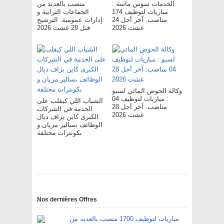
الخدمات سوس ماسة :
منصب بالعديد من
مباريات لتوظيف 174
الجماعات الترابية و
مناصب. آخر أجل 24
إدارات عمومية. الترشيح
غشت 2026
قبل 28 غشت 2026
وكالة الحوض المائي لسبو
: مباريات لتوظيف 04
الشباب اللي كيقلب على
مناصب. آخر أجل 28
الخدمة في الشركات
غشت 2026
الكبرى كاين بزاف ديال
الوظائف بسالير مزيان و
بكونترات مختلفة
Nos dernières Offres
مباريات لتوظيف 1700 منصب بالعديد من