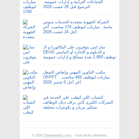
الجماعات الترابية و إدارات عمومية.
الترشيح قبل 28 غشت 2026
الشركة الجهوية متعددة الخدمات سوس
ماسة : مباريات لتوظيف 174 مناصب. آخر
أجل 24 غشت 2026
سار لمن يتوفرون على البكالوريا و الـ
DEUG و الدبلوم و الإجازة أو الماستر
توظيف 1.800 بعدة مصالح و إدارات عمومية
مكتب التكوين المهني وإنعاش الشغل
OFPPT : مباريات لتوظيف 449 مناصب.
آخر أجل 6 شتنبر 2026
الشباب اللي كيقلب على الخدمة في
الشركات الكبرى كاين بزاف ديال الوظائف
بسالير مزيان و بكونترات مختلفة
© 2026
Toutaumaroc.com
. - Tous droits réservés.