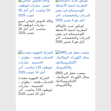
وكالة الحوض المائي لسبو
: مباريات لتوظيف 04
كونكور جديد باالوكالة
مناصب. آخر أجل 28
المغربية لتنمية الأنشطة
غشت 2026
اللوجستيكية في بعض
الدرجات والتخصصات ،آخر
أجل هو 4 شتنبر 2026
(880) منصب شغل في
مجال الكهرباء، الميكانيك،
الشركة الجهوية متعددة
الاليكتروميكانيك
الخدمات طنجة – تطوان –
والالكترونيك
الحسيمة : مباريات
لتوظيف 119 مناصب. آخر
أجل 14 غشت 2026