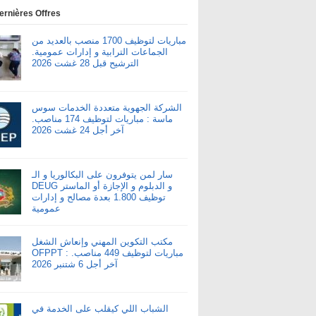
ernières Offres
مباريات لتوظيف 1700 منصب بالعديد من
الجماعات الترابية و إدارات عمومية.
الترشيح قبل 28 غشت 2026
الشركة الجهوية متعددة الخدمات سوس
ماسة : مباريات لتوظيف 174 مناصب.
آخر أجل 24 غشت 2026
سار لمن يتوفرون على البكالوريا و الـ
DEUG و الدبلوم و الإجازة أو الماستر
توظيف 1.800 بعدة مصالح و إدارات
عمومية
مكتب التكوين المهني وإنعاش الشغل
OFPPT : مباريات لتوظيف 449 مناصب.
آخر أجل 6 شتنبر 2026
الشباب اللي كيقلب على الخدمة في