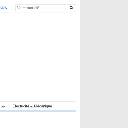
UJDA
eur سائق
Electricité & Mécanique