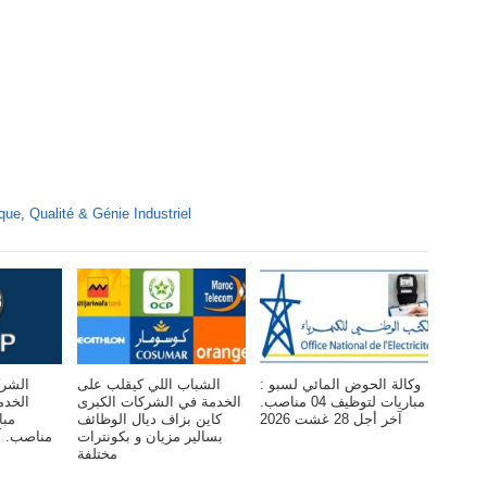
ique
,
Qualité & Génie Industriel
وكالة الحوض المائي لسبو :
الشباب اللي كيقلب على
الشرك
مباريات لتوظيف 04 مناصب.
الخدمة في الشركات الكبرى
ال :
آخر أجل 28 غشت 2026
كاين بزاف ديال الوظائف
بسالير مزيان و بكونترات
مختلفة