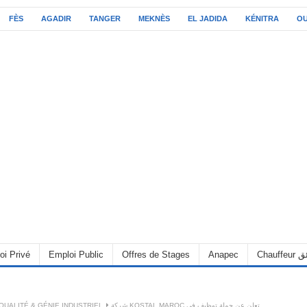
FÈS
AGADIR
TANGER
MEKNÈS
EL JADIDA
KÉNITRA
O
oi Privé
Emploi Public
Offres de Stages
Anapec
Chauff
QUALITÉ & GÉNIE INDUSTRIEL
شركة KOSTAL MAROC تعلن عن حملة توظيف في