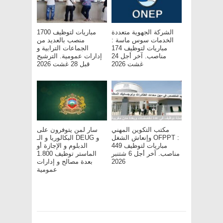
الشركة الجهوية متعددة
مباريات لتوظيف 1700
الخدمات سوس ماسة :
منصب بالعديد من
مباريات لتوظيف 174
الجماعات الترابية و
مناصب. آخر أجل 24
إدارات عمومية. الترشيح
غشت 2026
قبل 28 غشت 2026
مكتب التكوين المهني
سار لمن يتوفرون على
وإنعاش الشغل OFPPT :
البكالوريا و الـ DEUG و
مباريات لتوظيف 449
الدبلوم و الإجازة أو
مناصب. آخر أجل 6 شتنبر
الماستر توظيف 1.800
بعدة مصالح و إدارات
2026
عمومية