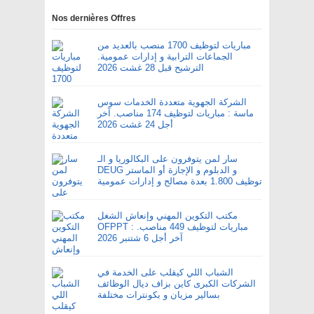
Nos dernières Offres
مباريات لتوظيف 1700 منصب بالعديد من
الجماعات الترابية و إدارات عمومية.
الترشيح قبل 28 غشت 2026
الشركة الجهوية متعددة الخدمات سوس
ماسة : مباريات لتوظيف 174 مناصب. آخر
أجل 24 غشت 2026
سار لمن يتوفرون على البكالوريا و الـ
DEUG و الدبلوم و الإجازة أو الماستر
توظيف 1.800 بعدة مصالح و إدارات عمومية
مكتب التكوين المهني وإنعاش الشغل
OFPPT : مباريات لتوظيف 449 مناصب.
آخر أجل 6 شتنبر 2026
الشباب اللي كيقلب على الخدمة في
الشركات الكبرى كاين بزاف ديال الوظائف
بسالير مزيان و بكونترات مختلفة