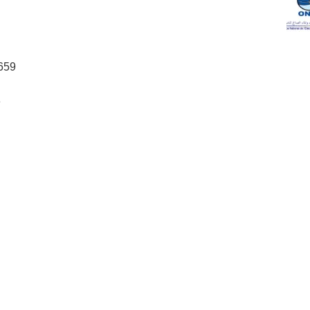
659
e