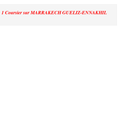
. 1 Coursier
sur MARRAKECH GUELIZ-ENNAKHIL