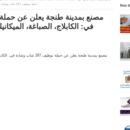
حملة توظيف 287 شاب وشابة في: الكابلاج، الصباغة، الميكانيك، الكهرباء، مراقة الجودة والسياقة
Nos d
في: الكابلاج، الصباغة، الميكاني