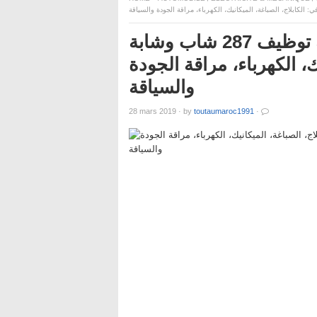
مصنع بمدينة طنجة يعلن عن حملة توظيف 287 شاب وشابة
ك، الكهرباء، مراقة الجودة
والسياقة
28 mars 2019
·
by
toutaumaroc1991
·