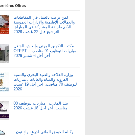
ernières Offres
لمن يرغب بالعمل في المقاطعات
والعمالات الإقليمية والإدارات العمومية
اليكم طريقة المشاركة في المباراة.
الترشيح قبل 22 غشت 2026
مكتب التكوين المهني وإنعاش الشغل
OFPPT : مباريات لتوظيف 91 مناصب.
آخر أجل 6 شتنبر 2026
وزارة الفلاحة والصيد البحري والتنمية
القروية والمياه والغابات : مباريات
لتوظيف 70 مناصب. آخر أجل 19 غشت
2026
بنك المغرب : مباريات لتوظيف 08
مناصب. آخر أجل 18 غشت 2026
وكالة الحوض المائي لدرعة واد نون :