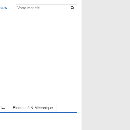
UJDA
eur سائق
Electricité & Mécanique