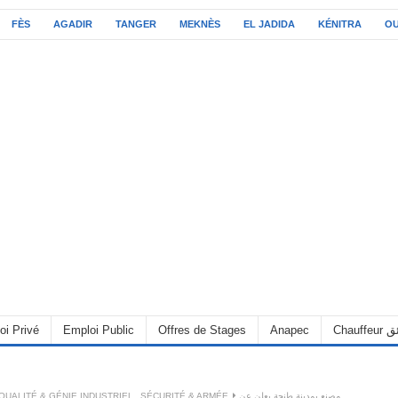
FÈS
AGADIR
TANGER
MEKNÈS
EL JADIDA
KÉNITRA
O
oi Privé
Emploi Public
Offres de Stages
Anapec
Chauff
QUALITÉ & GÉNIE INDUSTRIEL
,
SÉCURITÉ & ARMÉE
مصنع بمدينة طنجة يعلن عن