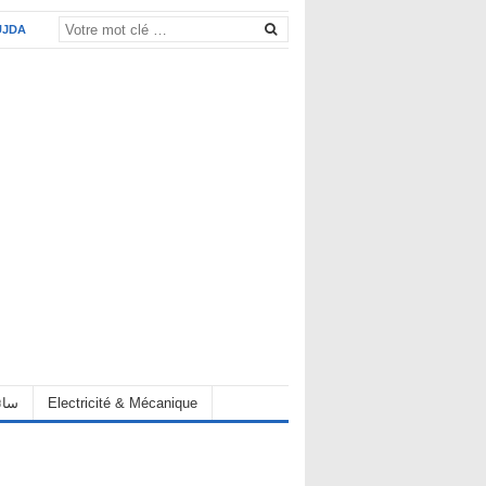
UJDA
eur سائق
Electricité & Mécanique