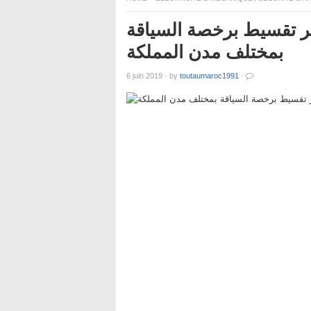
 درهم .. توظيف 130 تاجر تقسيط برخصة السياقة
بمختلف مدن المملكة
6 juin 2019
·
by
toutaumaroc1991
·