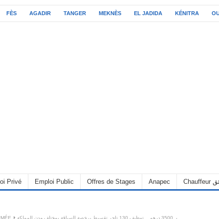
FÈS
AGADIR
TANGER
MEKNÈS
EL JADIDA
KÉNITRA
O
oi Privé
Emploi Public
Offres de Stages
Anapec
Chauff
RMÉE
بـ 3500 درهم .. توظيف 130 تاجر تقسيط برخصة السياقة بمختلف مدن المملكة