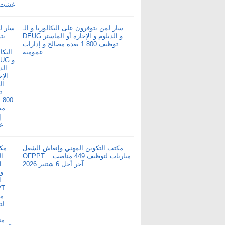
سار لمن يتوفرون على البكالوريا و الـ
DEUG و الدبلوم و الإجازة أو الماستر
توظيف 1.800 بعدة مصالح و إدارات
عمومية
مكتب التكوين المهني وإنعاش الشغل
OFPPT : مباريات لتوظيف 449 مناصب.
آخر أجل 6 شتنبر 2026