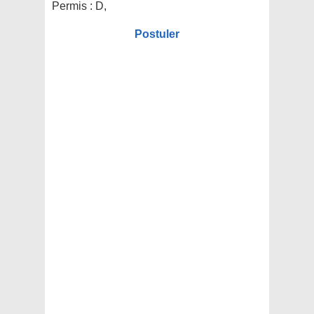
Permis :
D,
Postuler