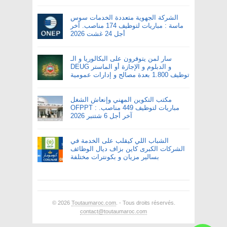
الشركة الجهوية متعددة الخدمات سوس
ماسة : مباريات لتوظيف 174 مناصب. آخر
أجل 24 غشت 2026
سار لمن يتوفرون على البكالوريا و الـ
DEUG و الدبلوم و الإجازة أو الماستر
توظيف 1.800 بعدة مصالح و إدارات عمومية
مكتب التكوين المهني وإنعاش الشغل
OFPPT : مباريات لتوظيف 449 مناصب.
آخر أجل 6 شتنبر 2026
الشباب اللي كيقلب على الخدمة في
الشركات الكبرى كاين بزاف ديال الوظائف
بسالير مزيان و بكونترات مختلفة
© 2026
Toutaumaroc.com
. - Tous droits réservés.
contact@toutaumaroc.com