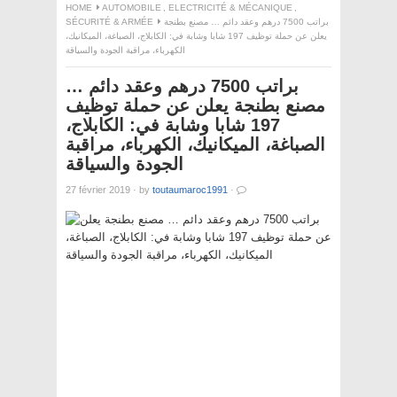
HOME
AUTOMOBILE
,
ELECTRICITÉ & MÉCANIQUE
,
SÉCURITÉ & ARMÉE
براتب 7500 درهم وعقد دائم … مصنع بطنجة
يعلن عن حملة توظيف 197 شابا وشابة في: الكابلاج، الصباغة، الميكانيك،
الكهرباء، مراقبة الجودة والسياقة
براتب 7500 درهم وعقد دائم …
مصنع بطنجة يعلن عن حملة توظيف
197 شابا وشابة في: الكابلاج،
الصباغة، الميكانيك، الكهرباء، مراقبة
الجودة والسياقة
27 février 2019
·
by
toutaumaroc1991
·