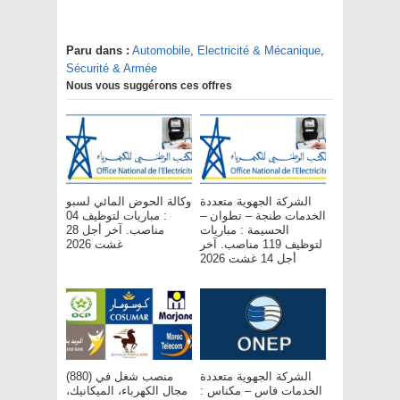
Paru dans :
Automobile
,
Electricité & Mécanique
,
Sécurité & Armée
Nous vous suggérons ces offres
الشركة الجهوية متعددة
وكالة الحوض المائي لسبو
الخدمات طنجة – تطوان –
: مباريات لتوظيف 04
الحسيمة : مباريات
مناصب. آخر أجل 28
لتوظيف 119 مناصب. آخر
غشت 2026
أجل 14 غشت 2026
الشركة الجهوية متعددة
(880) منصب شغل في
الخدمات فاس – مکناس :
مجال الكهرباء، الميكانيك،