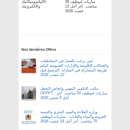
مباريات لتوظيف 39
الاليكتروميكانيك
مناصب. آخر أجل 13
والالكترونيك
غشت 2026
Nos dernières Offres
لمن يرغب بالعمل في المقاطعات
والعمالات الإقليمية والإدارات العمومية اليكم
طريقة المشاركة في المباراة. الترشيح قبل
22 غشت 2026
مكتب التكوين المهني وإنعاش الشغل
OFPPT : مباريات لتوظيف 91 مناصب. آخر
أجل 6 شتنبر 2026
وزارة الفلاحة والصيد البحري والتنمية
القروية والمياه والغابات : مباريات لتوظيف
70 مناصب. آخر أجل 19 غشت 2026