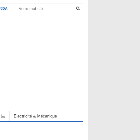
UJDA
eur سائق
Electricité & Mécanique