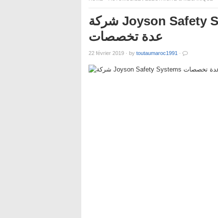
شركة Joyson Safety Systems تعلن عن حملة توظيف في
عدة تخصصات
22 février 2019
·
by
toutaumaroc1991
·