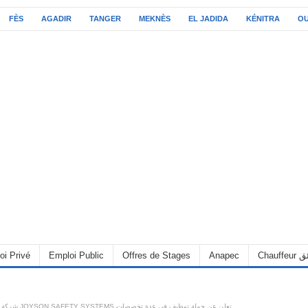
FÈS
AGADIR
TANGER
MEKNÈS
EL JADIDA
KÉNITRA
O
oi Privé
Emploi Public
Offres de Stages
Anapec
Chauff
شركة JOYSON SAFETY SYSTEMS تعلن عن حملة توظيف في عدة تخصصات