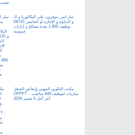
سار لمن يتوفرون على البكالوريا و الـ
DEUG و الدبلوم و الإجازة أو الماستر
توظيف 1.800 بعدة مصالح و إدارات
عمومية
مكتب التكوين المهني وإنعاش الشغل
OFPPT : مباريات لتوظيف 449 مناصب.
آخر أجل 6 شتنبر 2026